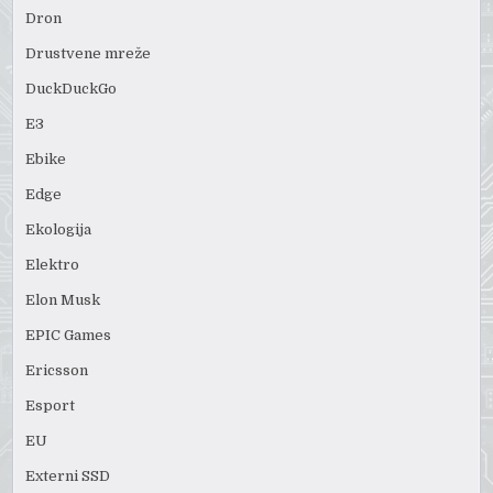
Dron
Drustvene mreže
DuckDuckGo
E3
Ebike
Edge
Ekologija
Elektro
Elon Musk
EPIC Games
Ericsson
Esport
EU
Externi SSD