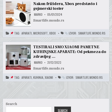
Nakon frižidera, Xbox predstavio i
gejmerski toster
MARKO
05/01/2024
Smartlife.mondo.rs
TAG:
APARATI
,
MICROSOFT
,
XBOX
IZVOR:
SMARTLIFE.MONDO.RS
TESTIRALI SMO XIAOMI PAMETNE
KUHINJSKE APARATE: Od pekmeza do
zdravijeg …
MARKO
31/12/2023
Smartlife.mondo.rs
TAG:
APARATI
,
KUHINJA
,
XIAOMI
IZVOR:
SMARTLIFE.MONDO.RS
Search
SEARCH