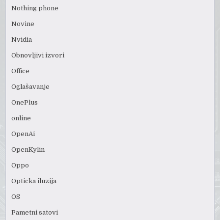
Nothing phone
Novine
Nvidia
Obnovljivi izvori
Office
Oglašavanje
OnePlus
online
OpenAi
OpenKylin
Oppo
Opticka iluzija
OS
Pametni satovi