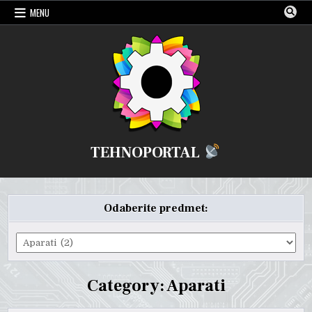
Skip
MENU
to
content
TEHNOPORTAL
Odaberite predmet:
Odaberite
predmet:
Category:
Aparati