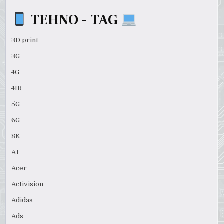
TEHNO - TAG
3D print
3G
4G
4IR
5G
6G
8K
A1
Acer
Activision
Adidas
Ads