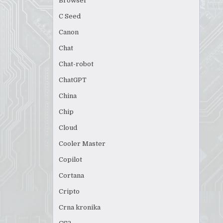
Browser
C Seed
Canon
Chat
Chat-robot
ChatGPT
China
Chip
Cloud
Cooler Master
Copilot
Cortana
Cripto
Crna kronika