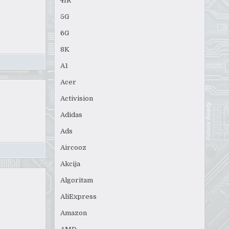
4IR
5G
6G
8K
A1
Acer
Activision
Adidas
Ads
Aircooz
Akcija
Algoritam
AliExpress
Amazon