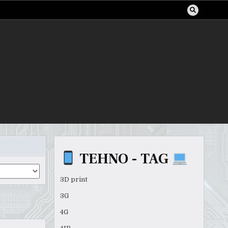
TEHNO - TAG
3D print
3G
4G