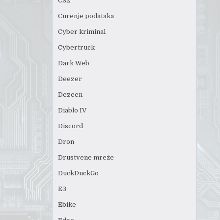
CS2
Curenje podataka
Cyber kriminal
Cybertruck
Dark Web
Deezer
Dezeen
Diablo IV
Discord
Dron
Drustvene mreže
DuckDuckGo
E3
Ebike