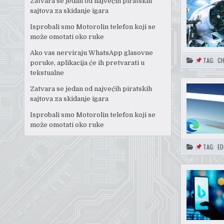
Zatvara se jedan od najvećih piratskih
sajtova za skidanje igara
Isprobali smo Motorolin telefon koji se
može omotati oko ruke
Ako vas nerviraju WhatsApp glasovne
TAG:
C
poruke, aplikacija će ih pretvarati u
tekstualne
Zatvara se jedan od najvećih piratskih
sajtova za skidanje igara
Isprobali smo Motorolin telefon koji se
može omotati oko ruke
TAG:
ED