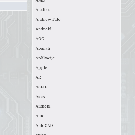
AMD
Analiza
Andrew Tate
Android
AOC
Aparati
Aplikacije
Apple
AR
ASML
Asus
Audiofil
Auto
AutoCAD