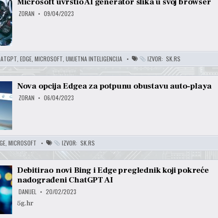
Microsoft uvrstio AI generator slika u svoj browser
ZORAN
09/04/2023
HATGPT
,
EDGE
,
MICROSOFT
,
UMJETNA INTELIGENCIJA
IZVOR:
SK.RS
Nova opcija Edgea za potpunu obustavu auto-playa
ZORAN
06/04/2023
GE
,
MICROSOFT
IZVOR:
SK.RS
Debitirao novi Bing i Edge preglednik koji pokreće
nadograđeni ChatGPT AI
DANIJEL
20/02/2023
5g.hr