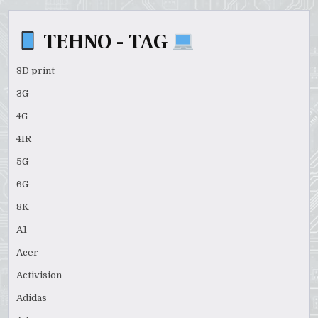
TEHNO - TAG
3D print
3G
4G
4IR
5G
6G
8K
A1
Acer
Activision
Adidas