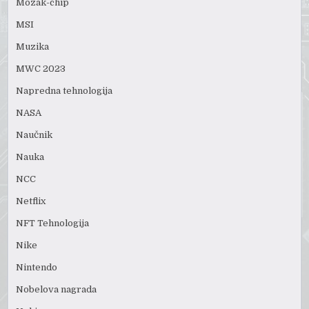
Mozak-chip
MSI
Muzika
MWC 2023
Napredna tehnologija
NASA
Naučnik
Nauka
NCC
Netflix
NFT Tehnologija
Nike
Nintendo
Nobelova nagrada