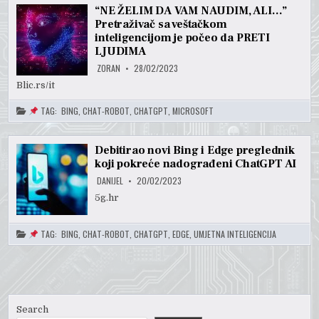
“NE ŽELIM DA VAM NAUDIM, ALI…”
Pretraživač sa veštačkom
inteligencijom je počeo da PRETI
LJUDIMA
ZORAN
28/02/2023
Blic.rs/it
TAG:
BING
,
CHAT-ROBOT
,
CHATGPT
,
MICROSOFT
Debitirao novi Bing i Edge preglednik
koji pokreće nadograđeni ChatGPT AI
DANIJEL
20/02/2023
5g.hr
TAG:
BING
,
CHAT-ROBOT
,
CHATGPT
,
EDGE
,
UMJETNA INTELIGENCIJA
Search