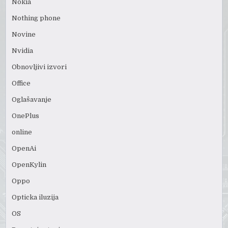
Nokia
Nothing phone
Novine
Nvidia
Obnovljivi izvori
Office
Oglašavanje
OnePlus
online
OpenAi
OpenKylin
Oppo
Opticka iluzija
OS