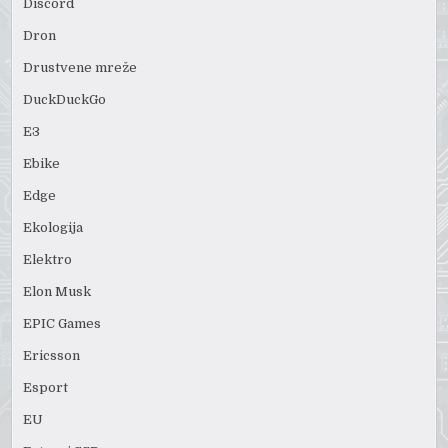
Discord
Dron
Drustvene mreže
DuckDuckGo
E3
Ebike
Edge
Ekologija
Elektro
Elon Musk
EPIC Games
Ericsson
Esport
EU