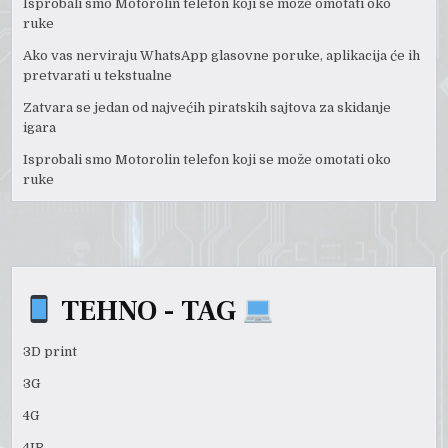
Isprobali smo Motorolin telefon koji se može omotati oko
ruke
Ako vas nerviraju WhatsApp glasovne poruke, aplikacija će ih
pretvarati u tekstualne
Zatvara se jedan od najvećih piratskih sajtova za skidanje
igara
Isprobali smo Motorolin telefon koji se može omotati oko
ruke
TEHNO - TAG
3D print
3G
4G
4IR