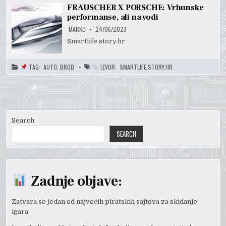
FRAUSCHER X PORSCHE: Vrhunske
performanse, ali na vodi
MARKO
24/06/2023
Smartlife.story.hr
TAG:
AUTO
,
BROD
IZVOR:
SMARTLIFE.STORY.HR
Search
SEARCH
Zadnje objave:
Zatvara se jedan od najvećih piratskih sajtova za skidanje
igara