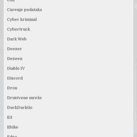
Curenje podataka
Cyber kriminal
Cybertruck
Dark Web
Deezer
Dezeen
Diablo IV
Discord
Dron
Drustvene mreže
DuckDuckGo
E3
Ebike
Edge