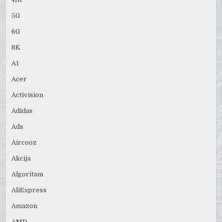
5G
6G
8K
A1
Acer
Activision
Adidas
Ads
Aircooz
Akcija
Algoritam
AliExpress
Amazon
AMD