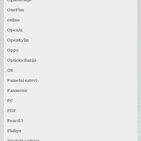
OnePlus
online
OpenAi
OpenKylin
Oppo
Opticka iluzija
OS
Pametni satovi
Panasonic
PC
PDF
Pencil 3
Philips
Piratski sadržaj