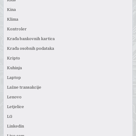
Kina
Klima
Kontroler
Krađa bankovnih kartica
Krađa osobnih podataka
Kripto
Kuhinja
Laptop
Lažne transakcije
Lenovo
Letjelice
LG
Linkedin
Live cam