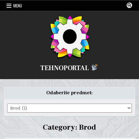
Skip
MENU
to
content
TEHNOPORTAL
Odaberite predmet:
Odaberite
predmet:
Category:
Brod