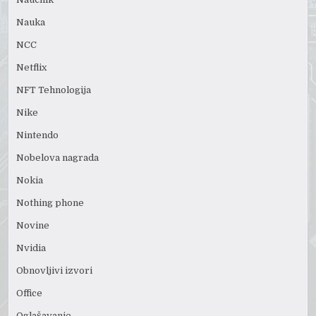
Nauka
NCC
Netflix
NFT Tehnologija
Nike
Nintendo
Nobelova nagrada
Nokia
Nothing phone
Novine
Nvidia
Obnovljivi izvori
Office
Oglašavanje