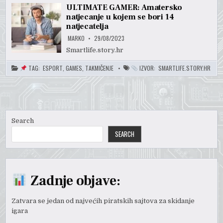
ULTIMATE GAMER: Amatersko
natjecanje u kojem se bori 14
natjecatelja
MARKO
29/08/2023
Smartlife.story.hr
TAG:
ESPORT
,
GAMES
,
TAKMIČENJE
IZVOR:
SMARTLIFE.STORY.HR
Search
SEARCH
Zadnje objave:
Zatvara se jedan od najvećih piratskih sajtova za skidanje
igara