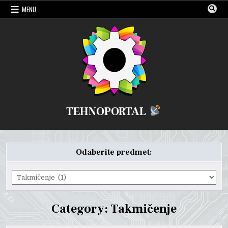
Skip
MENU
to
content
TEHNOPORTAL
Odaberite predmet:
Odaberite
predmet:
Category:
Takmičenje