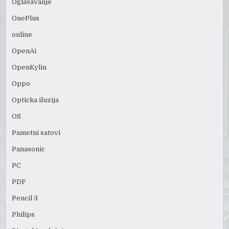
Oglašavanje
OnePlus
online
OpenAi
OpenKylin
Oppo
Opticka iluzija
OS
Pametni satovi
Panasonic
PC
PDF
Pencil 3
Philips