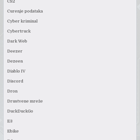
CS2
Curenje podataka
Cyber kriminal
Cybertruck
Dark Web
Deezer
Dezeen
Diablo IV
Discord
Dron
Drustvene mreže
DuckDuckGo
E3
Ebike