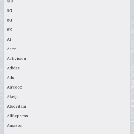
4IR
5G
6G
8K
A1
Acer
Activision
Adidas
Ads
Aircooz
Akcija
Algoritam
AliExpress
Amazon