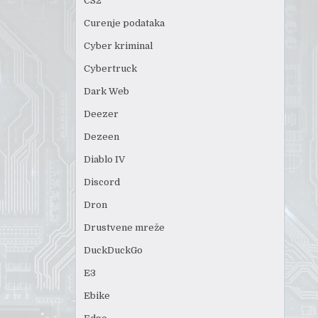
CS2
Curenje podataka
Cyber kriminal
Cybertruck
Dark Web
Deezer
Dezeen
Diablo IV
Discord
Dron
Drustvene mreže
DuckDuckGo
E3
Ebike