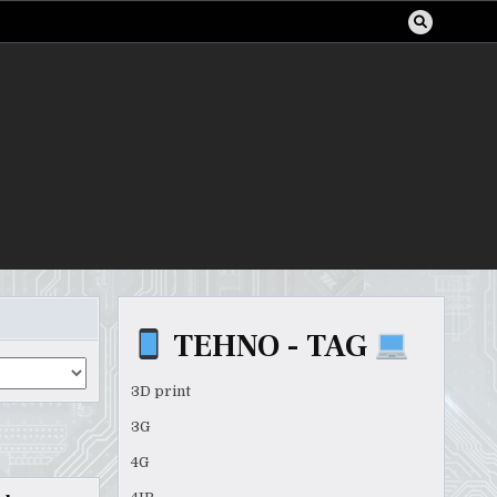
TEHNO - TAG
3D print
3G
4G