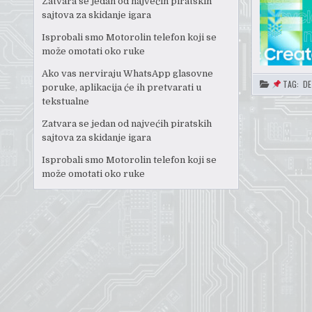
Zatvara se jedan od najvećih piratskih
sajtova za skidanje igara
Isprobali smo Motorolin telefon koji se
može omotati oko ruke
Ako vas nerviraju WhatsApp glasovne
TAG:
DE
poruke, aplikacija će ih pretvarati u
tekstualne
Zatvara se jedan od najvećih piratskih
sajtova za skidanje igara
Isprobali smo Motorolin telefon koji se
može omotati oko ruke