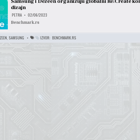
Samsung i Dezeen organizuju globalni Re:Create ko
dizajn
PETRA
02/06/2023
Benchmark.rs
ZEEN
,
SAMSUNG
IZVOR:
BENCHMARK.RS