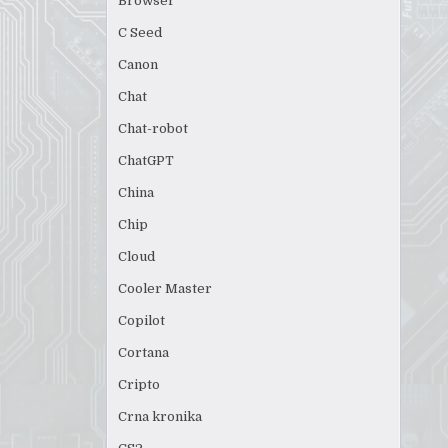
Browser
C Seed
Canon
Chat
Chat-robot
ChatGPT
China
Chip
Cloud
Cooler Master
Copilot
Cortana
Cripto
Crna kronika