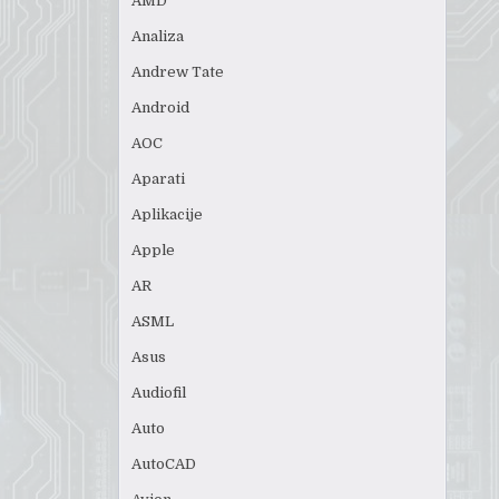
AMD
Analiza
Andrew Tate
Android
AOC
Aparati
Aplikacije
Apple
AR
ASML
Asus
Audiofil
Auto
AutoCAD