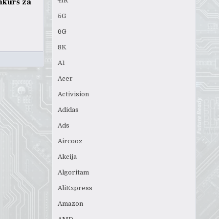
4IR
nkurs za
5G
6G
8K
A1
Acer
Activision
Adidas
Ads
Aircooz
Akcija
Algoritam
AliExpress
Amazon