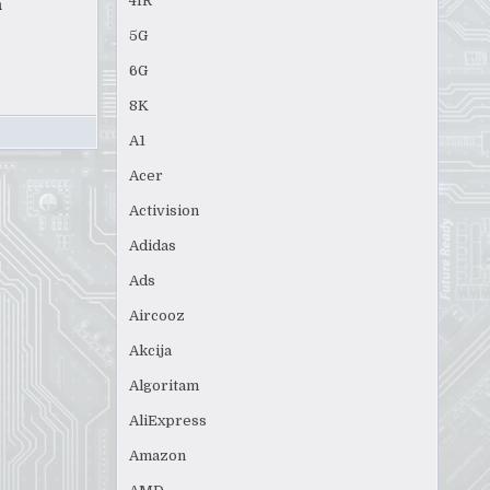
4IR
a
5G
6G
8K
A1
Acer
Activision
Adidas
Ads
Aircooz
Akcija
Algoritam
AliExpress
Amazon