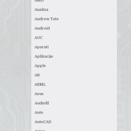
AMD
Analiza
Andrew Tate
Android
AOC
Aparati
Aplikacije
Apple
AR
ASML
Asus
Audiofil
Auto
AutoCAD