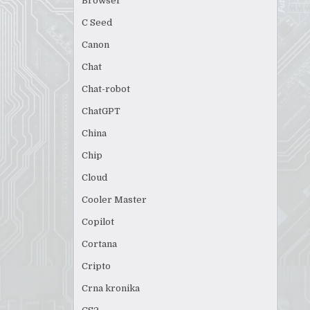
Browser
C Seed
Canon
Chat
Chat-robot
ChatGPT
China
Chip
Cloud
Cooler Master
Copilot
Cortana
Cripto
Crna kronika