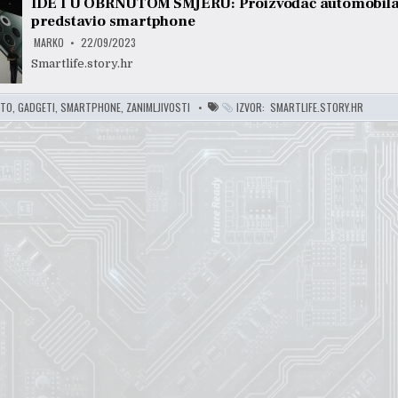
IDE I U OBRNUTOM SMJERU: Proizvođač automobil
predstavio smartphone
MARKO
22/09/2023
Smartlife.story.hr
UTO
,
GADGETI
,
SMARTPHONE
,
ZANIMLJIVOSTI
IZVOR:
SMARTLIFE.STORY.HR