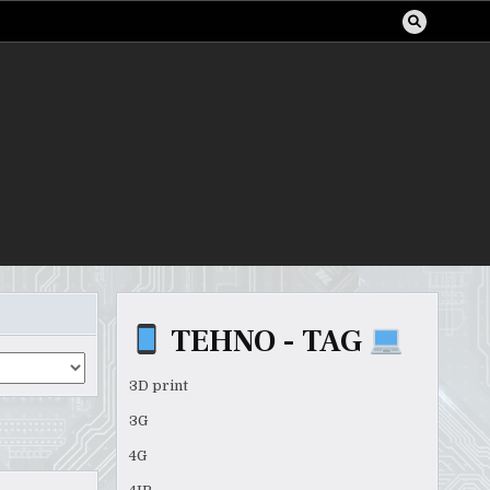
TEHNO - TAG
3D print
3G
4G