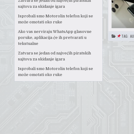
Zatvara se jedan od najvećih piratskih
sajtova za skidanje igara
Isprobali smo Motorolin telefon koji se
može omotati oko ruke
Ako vas nerviraju WhatsApp glasovne
TAG:
A
poruke, aplikacija će ih pretvarati u
tekstualne
Zatvara se jedan od najvećih piratskih
sajtova za skidanje igara
Isprobali smo Motorolin telefon koji se
može omotati oko ruke