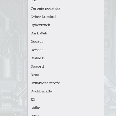
CS2
Curenje podataka
Cyber kriminal
Cybertruck
Dark Web
Deezer
Dezeen
Diablo IV
Discord
Dron
Drustvene mreže
DuckDuckGo
E3
Ebike