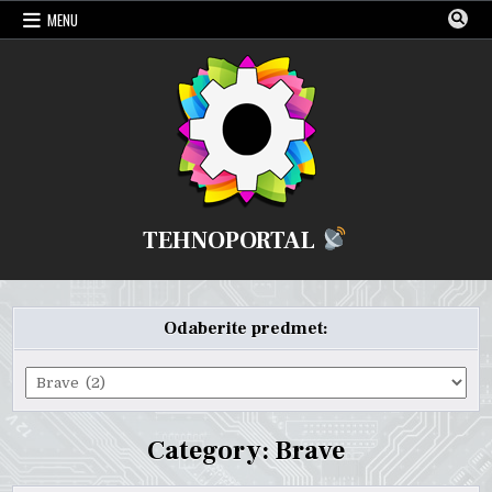
Skip
MENU
to
content
TEHNOPORTAL
Odaberite predmet:
Odaberite
predmet:
Category:
Brave