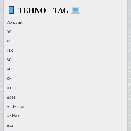
TEHNO - TAG
3D print
3G
4G
4IR
5G
6G
8K
A1
Acer
Activision
Adidas
Ads