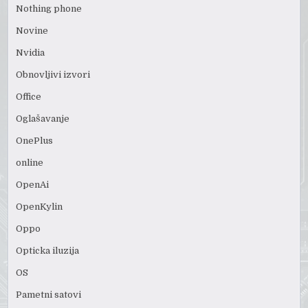
Nothing phone
Novine
Nvidia
Obnovljivi izvori
Office
Oglašavanje
OnePlus
online
OpenAi
OpenKylin
Oppo
Opticka iluzija
OS
Pametni satovi