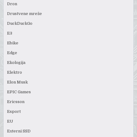
Dron
Drustvene mreže
DuckDuckGo
E3
Ebike
Edge
Ekologija
Elektro
Elon Musk
EPIC Games
Ericsson
Esport
EU
Externi SSD