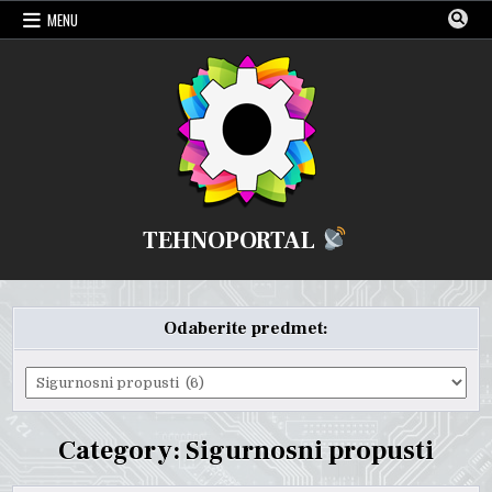
Skip
MENU
to
content
TEHNOPORTAL
Odaberite predmet:
Odaberite
predmet:
Category:
Sigurnosni propusti