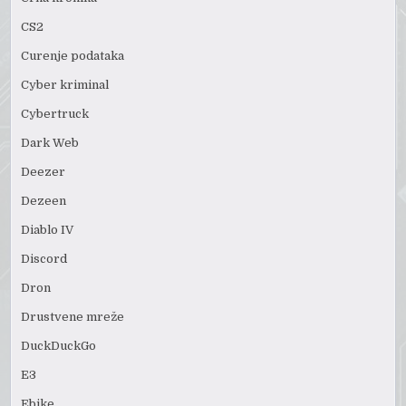
CS2
Curenje podataka
Cyber kriminal
Cybertruck
Dark Web
Deezer
Dezeen
Diablo IV
Discord
Dron
Drustvene mreže
DuckDuckGo
E3
Ebike