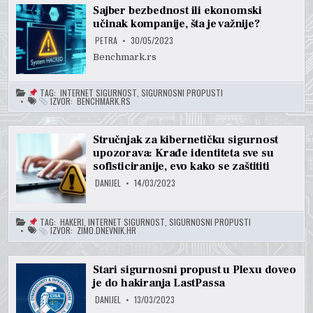
Sajber bezbednost ili ekonomski
učinak kompanije, šta je važnije?
PETRA
30/05/2023
Benchmark.rs
TAG:
INTERNET SIGURNOST
,
SIGURNOSNI PROPUSTI
IZVOR:
BENCHMARK.RS
Stručnjak za kibernetičku sigurnost
upozorava: Krađe identiteta sve su
sofisticiranije, evo kako se zaštititi
DANIJEL
14/03/2023
TAG:
HAKERI
,
INTERNET SIGURNOST
,
SIGURNOSNI PROPUSTI
IZVOR:
ZIMO.DNEVNIK.HR
Stari sigurnosni propust u Plexu doveo
je do hakiranja LastPassa
DANIJEL
13/03/2023