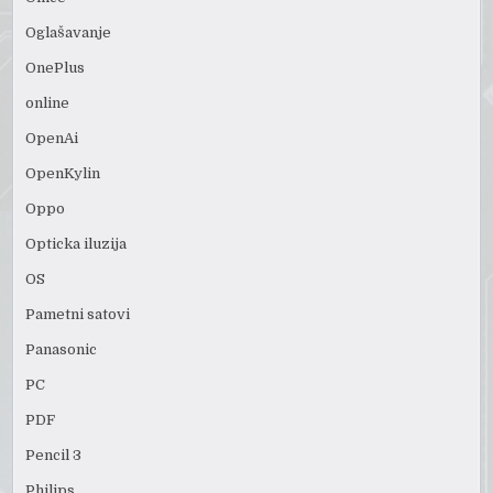
Oglašavanje
OnePlus
online
OpenAi
OpenKylin
Oppo
Opticka iluzija
OS
Pametni satovi
Panasonic
PC
PDF
Pencil 3
Philips