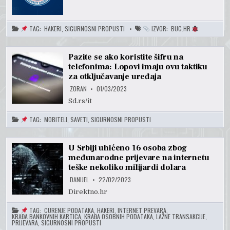
TAG:
HAKERI
,
SIGURNOSNI PROPUSTI
IZVOR:
BUG.HR
Pazite se ako koristite šifru na
telefonima: Lopovi imaju ovu taktiku
za otključavanje uređaja
ZORAN
01/03/2023
Sd.rs/it
TAG:
MOBITELI
,
SAVETI
,
SIGURNOSNI PROPUSTI
U Srbiji uhićeno 16 osoba zbog
međunarodne prijevare na internetu
teške nekoliko milijardi dolara
DANIJEL
22/02/2023
Direktno.hr
TAG:
CURENJE PODATAKA
,
HAKERI
,
INTERNET PREVARA
,
KRAĐA BANKOVNIH KARTICA
,
KRAĐA OSOBNIH PODATAKA
,
LAŽNE TRANSAKCIJE
,
PRIJEVARA
,
SIGURNOSNI PROPUSTI