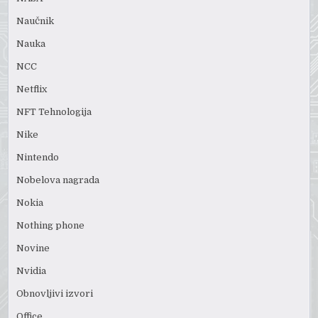
Naučnik
Nauka
NCC
Netflix
NFT Tehnologija
Nike
Nintendo
Nobelova nagrada
Nokia
Nothing phone
Novine
Nvidia
Obnovljivi izvori
Office