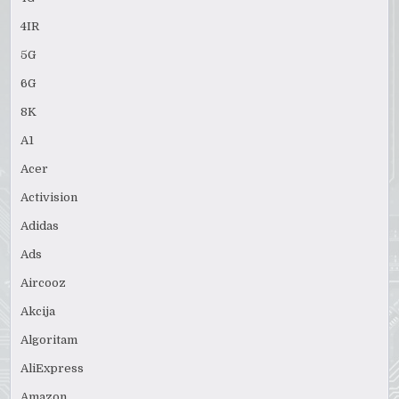
4IR
5G
6G
8K
A1
Acer
Activision
Adidas
Ads
Aircooz
Akcija
Algoritam
AliExpress
Amazon