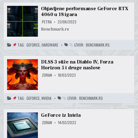
Objavljene performanse GeForce RTX
4060 u 18 igara
PETRA
23/06/2023
Benchmark.rs
TAG:
GEFORCE
,
HARDWARE
IZVOR:
BENCHMARK.RS
DLSS 3 stiže na Diablo IV, Forza
Horizon 5 i druge naslove
ZORAN
18/03/2023
TAG:
GEFORCE
,
NVIDIA
IZVOR:
BENCHMARK.RS
GeForce iz Intela
ZORAN
14/03/2023