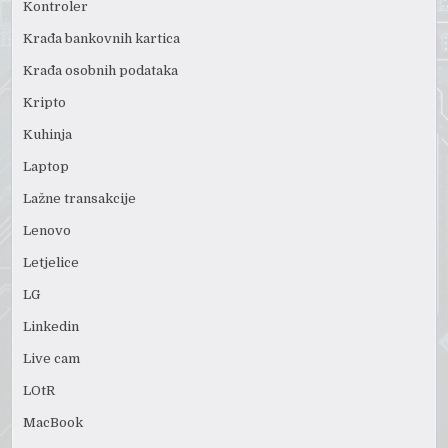
Kontroler
Krađa bankovnih kartica
Krađa osobnih podataka
Kripto
Kuhinja
Laptop
Lažne transakcije
Lenovo
Letjelice
LG
Linkedin
Live cam
LOtR
MacBook