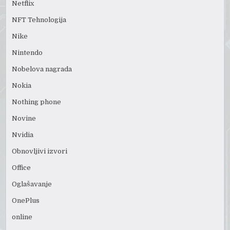
Netflix
NFT Tehnologija
Nike
Nintendo
Nobelova nagrada
Nokia
Nothing phone
Novine
Nvidia
Obnovljivi izvori
Office
Oglašavanje
OnePlus
online