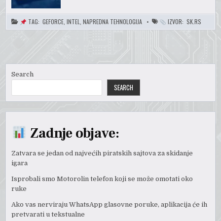
TAG:
GEFORCE
,
INTEL
,
NAPREDNA TEHNOLOGIJA
IZVOR:
SK.RS
Search
SEARCH
Zadnje objave:
Zatvara se jedan od najvećih piratskih sajtova za skidanje
igara
Isprobali smo Motorolin telefon koji se može omotati oko
ruke
Ako vas nerviraju WhatsApp glasovne poruke, aplikacija će ih
pretvarati u tekstualne