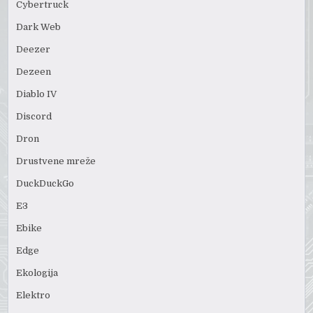
Cybertruck
Dark Web
Deezer
Dezeen
Diablo IV
Discord
Dron
Drustvene mreže
DuckDuckGo
E3
Ebike
Edge
Ekologija
Elektro