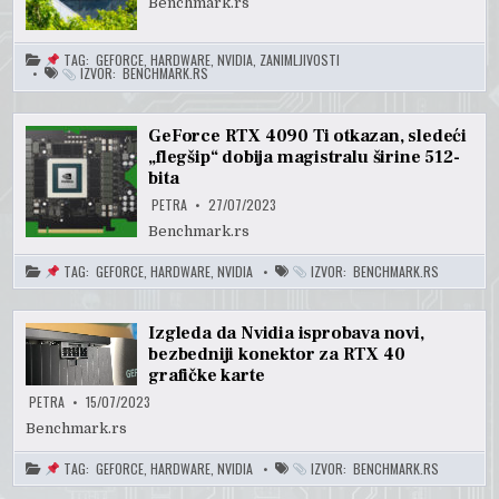
Benchmark.rs
TAG:
GEFORCE
,
HARDWARE
,
NVIDIA
,
ZANIMLJIVOSTI
IZVOR:
BENCHMARK.RS
GeForce RTX 4090 Ti otkazan, sledeći
„flegšip“ dobija magistralu širine 512-
bita
PETRA
27/07/2023
Benchmark.rs
TAG:
GEFORCE
,
HARDWARE
,
NVIDIA
IZVOR:
BENCHMARK.RS
Izgleda da Nvidia isprobava novi,
bezbedniji konektor za RTX 40
grafičke karte
PETRA
15/07/2023
Benchmark.rs
TAG:
GEFORCE
,
HARDWARE
,
NVIDIA
IZVOR:
BENCHMARK.RS