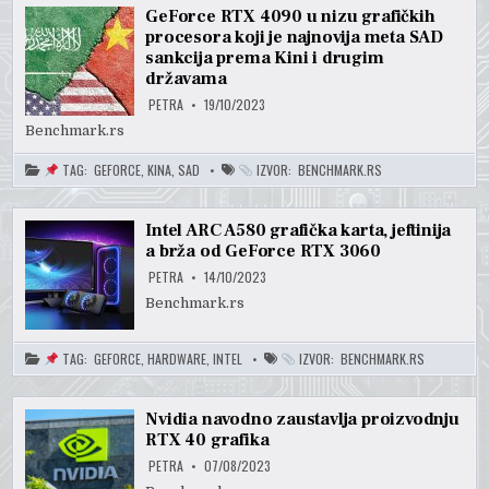
GeForce RTX 4090 u nizu grafičkih
procesora koji je najnovija meta SAD
sankcija prema Kini i drugim
državama
PETRA
19/10/2023
Benchmark.rs
TAG:
GEFORCE
,
KINA
,
SAD
IZVOR:
BENCHMARK.RS
Intel ARC A580 grafička karta, jeftinija
a brža od GeForce RTX 3060
PETRA
14/10/2023
Benchmark.rs
TAG:
GEFORCE
,
HARDWARE
,
INTEL
IZVOR:
BENCHMARK.RS
Nvidia navodno zaustavlja proizvodnju
RTX 40 grafika
PETRA
07/08/2023