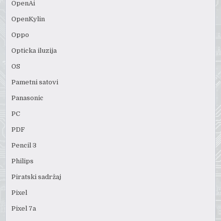
OpenAi
OpenKylin
Oppo
Opticka iluzija
OS
Pametni satovi
Panasonic
PC
PDF
Pencil 3
Philips
Piratski sadržaj
Pixel
Pixel 7a