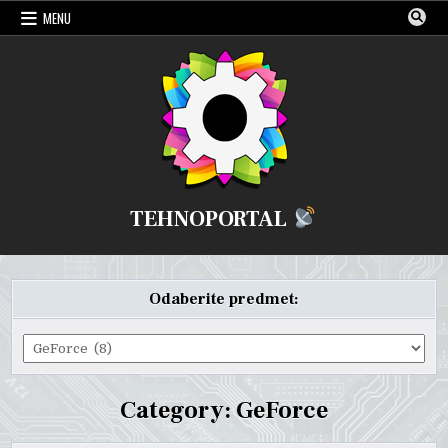
Skip
MENU
to
content
TEHNOPORTAL
Odaberite predmet:
Odaberite
predmet:
Category:
GeForce