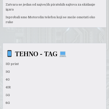
Zatvara se jedan od najvećih piratskih sajtova za skidanje
igara
Isprobali smo Motorolin telefon koji se može omotati oko
ruke
TEHNO - TAG
3D print
3G
4G
4IR
5G
6G