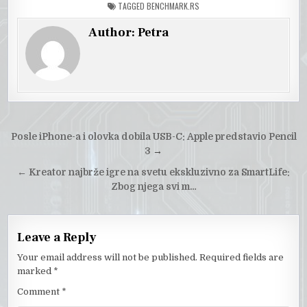
TAGGED
BENCHMARK.RS
Author:
Petra
Post
Posle iPhone-a i olovka dobila USB-C: Apple predstavio Pencil
navigation
3
→
←
Kreator najbrže igre na svetu ekskluzivno za SmartLife:
Zbog njega svi m…
Leave a Reply
Your email address will not be published.
Required fields are
marked
*
Comment
*