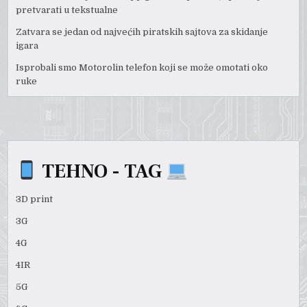
pretvarati u tekstualne
Zatvara se jedan od najvećih piratskih sajtova za skidanje
igara
Isprobali smo Motorolin telefon koji se može omotati oko
ruke
TEHNO - TAG
3D print
3G
4G
4IR
5G