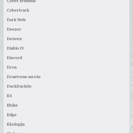
Cyber kriminal
Cybertruck
Dark Web
Deezer
Dezeen
Diablo IV
Discord
Dron
Drustvene mreže
DuckDuckGo
E3
Ebike
Edge
Ekologija