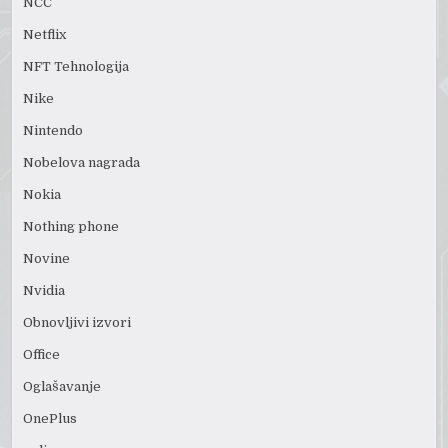
NCC
Netflix
NFT Tehnologija
Nike
Nintendo
Nobelova nagrada
Nokia
Nothing phone
Novine
Nvidia
Obnovljivi izvori
Office
Oglašavanje
OnePlus