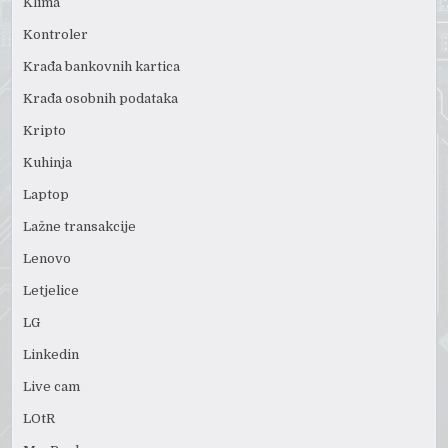
Klima
Kontroler
Krađa bankovnih kartica
Krađa osobnih podataka
Kripto
Kuhinja
Laptop
Lažne transakcije
Lenovo
Letjelice
LG
Linkedin
Live cam
LOtR