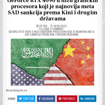
GeForce RTX 4090 u nizu grafičkih
procesora koji je najnovija meta
SAD sankcija prema Kini i drugim
državama
PETRA
19/10/2023
ON
LEAVE A COMMENT
GEFORCE RTX 4090 U NIZU GRAFIČKIH PROCESORA KOJI JE NAJNOVIJA META
SAD SANKCIJA PREMA KINI I DRUGIM DRŽAVAMA
Benchmark.rs
SHARE:
TWITTER
FACEBOOK
PINTEREST
LINKEDIN