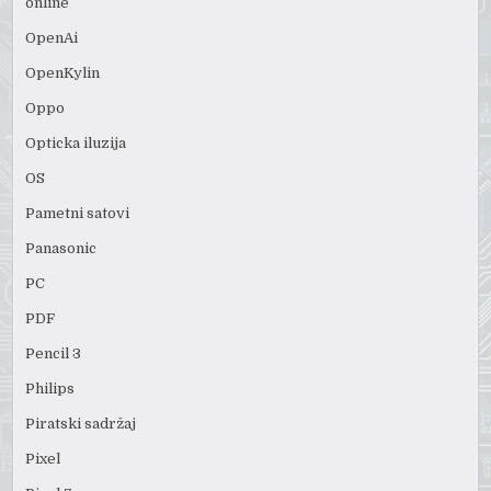
online
OpenAi
OpenKylin
Oppo
Opticka iluzija
OS
Pametni satovi
Panasonic
PC
PDF
Pencil 3
Philips
Piratski sadržaj
Pixel