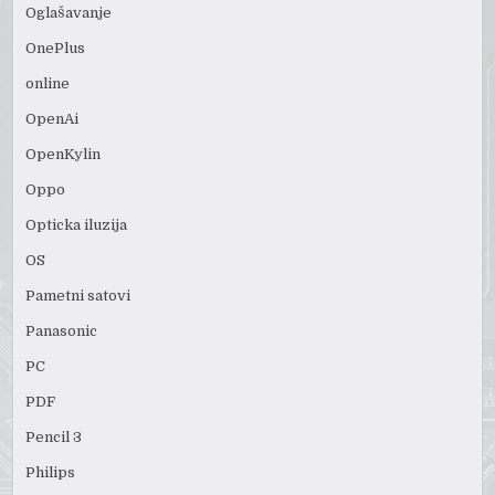
Oglašavanje
OnePlus
online
OpenAi
OpenKylin
Oppo
Opticka iluzija
OS
Pametni satovi
Panasonic
PC
PDF
Pencil 3
Philips