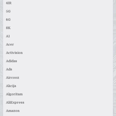
4IR
5G
6G
8K
A1
Acer
Activision
Adidas
Ads
Aircooz
Akcija
Algoritam
AliExpress
Amazon