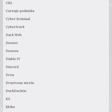
CS2
Curenje podataka
Cyber kriminal
Cybertruck
Dark Web
Deezer
Dezeen
Diablo IV
Discord
Dron
Drustvene mreže
DuckDuckGo
E3
Ebike