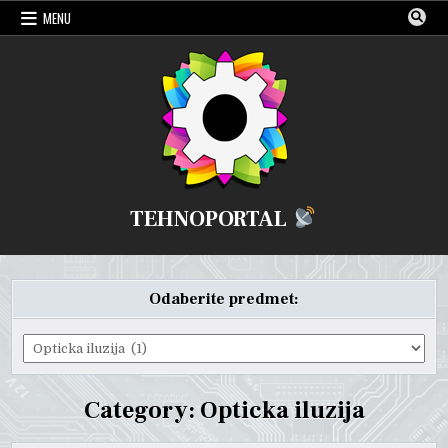
Skip
MENU
to
content
TEHNOPORTAL
Odaberite predmet:
Odaberite
predmet:
Category:
Opticka iluzija