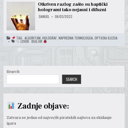
Otkriven razlog zašto su haptički
hologrami tako nejasni i difuzni
DANIJEL
06/03/2023
TAG:
ALGORITAM
,
HOLOGRAF
,
NAPREDNA TEHNOLOGIJA
,
OPTICKA ILUZIJA
IZVOR:
BUG.HR
Search
SEARCH
Zadnje objave:
Zatvara se jedan od najvećih piratskih sajtova za skidanje
igara