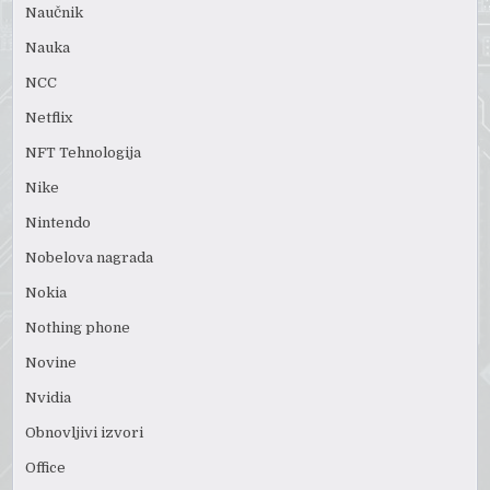
Naučnik
Nauka
NCC
Netflix
NFT Tehnologija
Nike
Nintendo
Nobelova nagrada
Nokia
Nothing phone
Novine
Nvidia
Obnovljivi izvori
Office