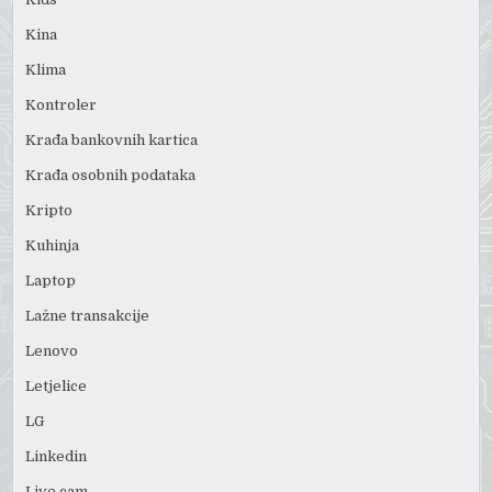
Kina
Klima
Kontroler
Krađa bankovnih kartica
Krađa osobnih podataka
Kripto
Kuhinja
Laptop
Lažne transakcije
Lenovo
Letjelice
LG
Linkedin
Live cam