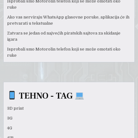
Isprobali smo Motorolin telefon koji se može omotati oko
ruke
Ako vas nerviraju WhatsApp glasovne poruke, aplikacija će ih
pretvarati u tekstualne
Zatvara se jedan od najvećih piratskih sajtova za skidanje
igara
Isprobali smo Motorolin telefon koji se može omotati oko
ruke
TEHNO - TAG
3D print
3G
4G
4IR