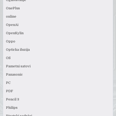
OnePlus
online
OpenAi
OpenKylin
Oppo
Opticka iluzija
OS
Pametni satovi
Panasonic
PC
PDF
Pencil 3
Philips
Piratski sadržaj