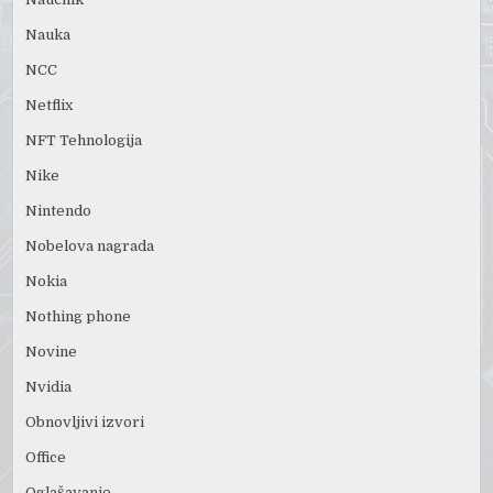
Nauka
NCC
Netflix
NFT Tehnologija
Nike
Nintendo
Nobelova nagrada
Nokia
Nothing phone
Novine
Nvidia
Obnovljivi izvori
Office
Oglašavanje