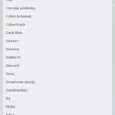
Curenje podataka
Cyber kriminal
Cybertruck
Dark Web
Deezer
Dezeen
Diablo IV
Discord
Dron
Drustvene mreže
DuckDuckGo
E3
Ebike
Edge