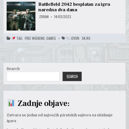
Battlefield 2042 besplatan za igru
naredna dva dana
ZORAN
14/03/2023
TAG:
FREE WEEKEND
,
GAMES
IZVOR:
SK.RS
Search
SEARCH
Zadnje objave:
Zatvara se jedan od najvećih piratskih sajtova za skidanje
igara