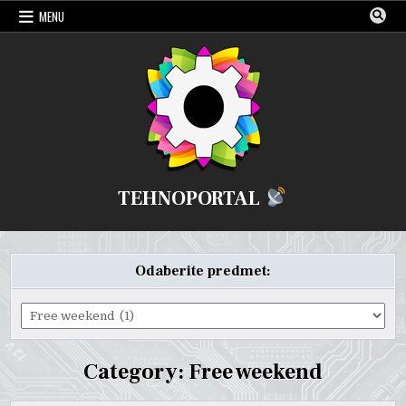
Skip
MENU
to
content
TEHNOPORTAL
Odaberite predmet:
Odaberite
predmet:
Category:
Free weekend