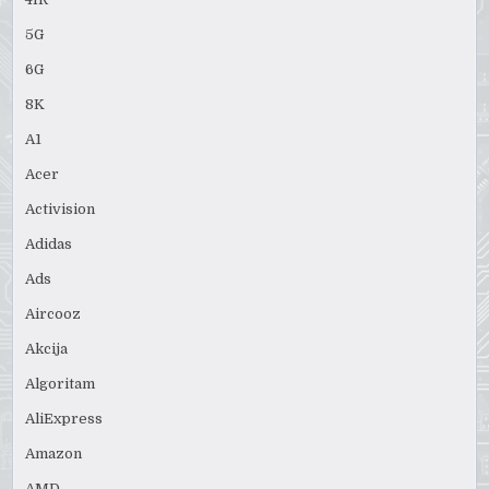
5G
6G
8K
A1
Acer
Activision
Adidas
Ads
Aircooz
Akcija
Algoritam
AliExpress
Amazon
AMD