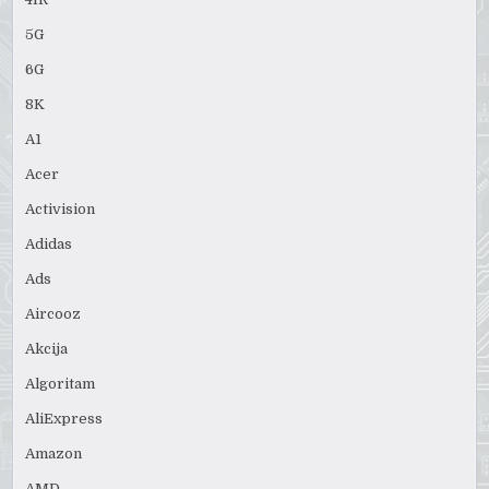
5G
6G
8K
A1
Acer
Activision
Adidas
Ads
Aircooz
Akcija
Algoritam
AliExpress
Amazon
AMD