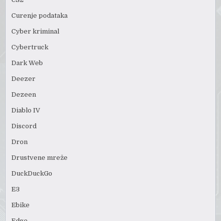
Curenje podataka
Cyber kriminal
Cybertruck
Dark Web
Deezer
Dezeen
Diablo IV
Discord
Dron
Drustvene mreže
DuckDuckGo
E3
Ebike
Edge