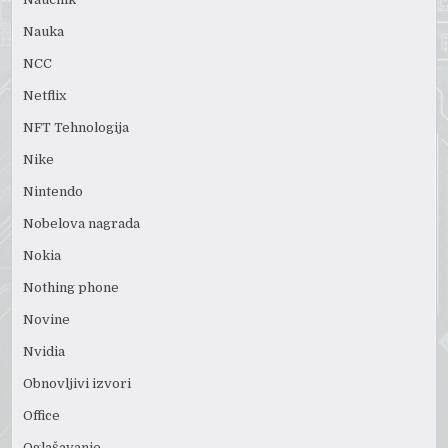
Nauka
NCC
Netflix
NFT Tehnologija
Nike
Nintendo
Nobelova nagrada
Nokia
Nothing phone
Novine
Nvidia
Obnovljivi izvori
Office
Oglašavanje