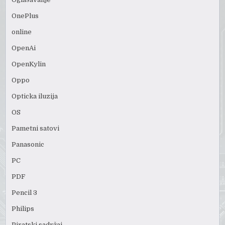
OnePlus
online
OpenAi
OpenKylin
Oppo
Opticka iluzija
OS
Pametni satovi
Panasonic
PC
PDF
Pencil 3
Philips
Piratski sadržaj