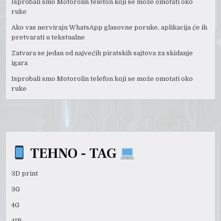
Isprobali smo Motorolin telefon koji se može omotati oko
ruke
Ako vas nerviraju WhatsApp glasovne poruke, aplikacija će ih
pretvarati u tekstualne
Zatvara se jedan od najvećih piratskih sajtova za skidanje
igara
Isprobali smo Motorolin telefon koji se može omotati oko
ruke
TEHNO - TAG
3D print
3G
4G
4IR