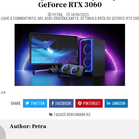
GeForce RTX 3060
PETRA
14/10/2023
ON
LEAVE A COMMENT
INTEL ARC A580 GRAFIČKA KARTA, JEFTINIJA A BRŽA OD GEFORCE RTX 30
.rs
SHARE:
TWITTER
FACEBOOK
PINTEREST
LINKEDIN
TAGGED
BENCHMARK.RS
Author:
Petra