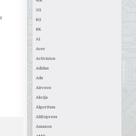
4IR
5G
60
6G
8K
A1
Acer
Activision
Adidas
Ads
Aircooz
Akcija
Algoritam
AliExpress
Amazon