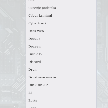
CS2
Curenje podataka
Cyber kriminal
Cybertruck
Dark Web
Deezer
Dezeen
Diablo IV
Discord
Dron
Drustvene mreže
DuckDuckGo
E3
Ebike