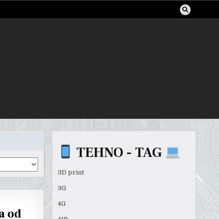
TEHNO - TAG
3D print
3G
4G
ža od