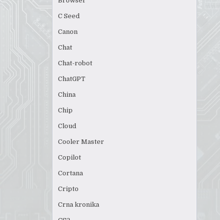
Browser
C Seed
Canon
Chat
Chat-robot
ChatGPT
China
Chip
Cloud
Cooler Master
Copilot
Cortana
Cripto
Crna kronika