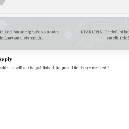
trike 2 banuje igrače sa novim
STARLINK: Trebali bi lan
tion
im kartama, sistem ih…
satelit-tel
Reply
address will not be published.
Required fields are marked
*