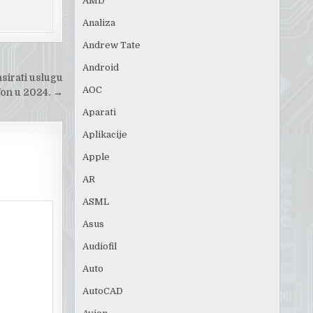
AMD
Analiza
Andrew Tate
Android
sirati uslugu
AOC
efon u 2024.
→
Aparati
Aplikacije
Apple
AR
ASML
Asus
Audiofil
Auto
AutoCAD