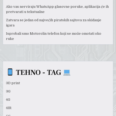
Ako vas nerviraju WhatsApp glasovne poruke, aplikacija će ih
pretvarati u tekstualne
Zatvara se jedan od najvećih piratskih sajtova za skidanje
igara
Isprobali smo Motorolin telefon koji se može omotati oko
ruke
TEHNO - TAG
3D print
3G
4G
4IR