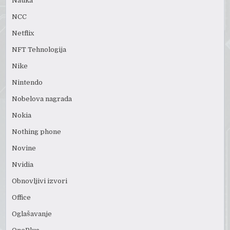
Nauka
NCC
Netflix
NFT Tehnologija
Nike
Nintendo
Nobelova nagrada
Nokia
Nothing phone
Novine
Nvidia
Obnovljivi izvori
Office
Oglašavanje