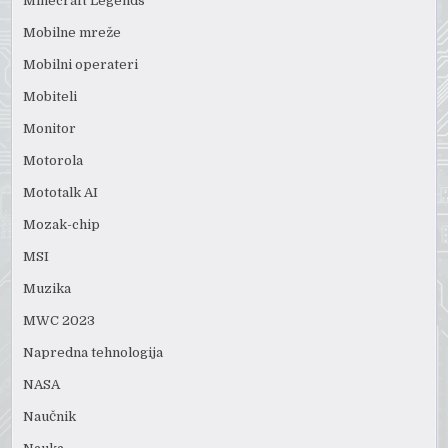
Minecraft Legends
Mobilne mreže
Mobilni operateri
Mobiteli
Monitor
Motorola
Mototalk AI
Mozak-chip
MSI
Muzika
MWC 2023
Napredna tehnologija
NASA
Naučnik