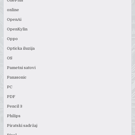
OnePlus
online
OpenAi
OpenKylin
Oppo
Opticka iluzija
OS
Pametni satovi
Panasonic
PC
PDF
Pencil 3
Philips
Piratski sadržaj