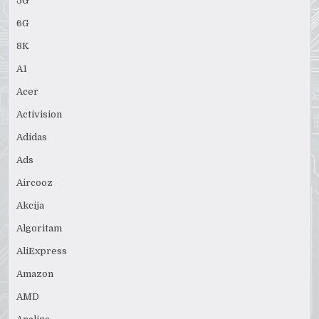
5G
6G
8K
A1
Acer
Activision
Adidas
Ads
Aircooz
Akcija
Algoritam
AliExpress
Amazon
AMD