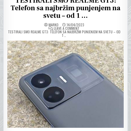
TESTIRALI SMO REALME GT3:
Telefon sa najbržim punjenjem na
svetu – od 1 …
MARKO
14/04/2023
ON
LEAVE A COMMENT
TESTIRALI SMO REALME GT3: TELEFON SA NAJBRŽIM PUNJENJEM NA SVETU – OD
1 …