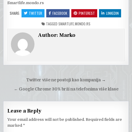
Smartlife.mondo.rs
SHARE:
TWITTER
FACEBOOK
PINTEREST
LINKEDIN
TAGGED
SMARTLIFE.MONDO.RS
Author:
Marko
Post
Twitter više ne postoji kao kompanija
→
navigation
←
Google Chrome 30% brži na telefonima više klase
Leave a Reply
Your email address will not be published.
Required fields are
marked
*