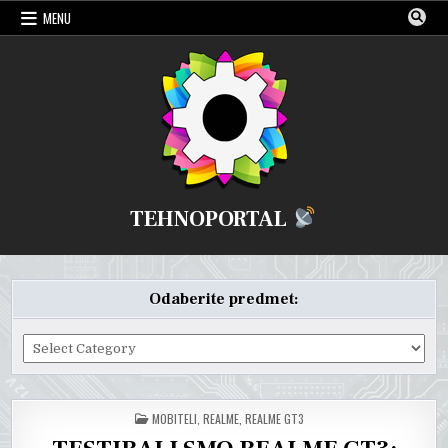
Skip
MENU
to
content
TEHNOPORTAL
Odaberite predmet:
Odaberite
predmet:
POSTED
MOBITELI
,
REALME
,
REALME GT3
IN