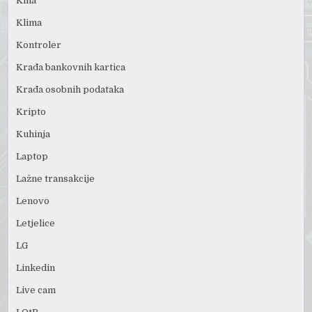
Kina
Klima
Kontroler
Krađa bankovnih kartica
Krađa osobnih podataka
Kripto
Kuhinja
Laptop
Lažne transakcije
Lenovo
Letjelice
LG
Linkedin
Live cam