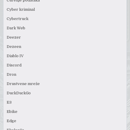
Curenje podataka
Cyber kriminal
Cybertruck
Dark Web
Deezer
Dezeen
Diablo IV
Discord
Dron
Drustvene mreže
DuckDuckGo
E3
Ebike
Edge