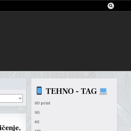
TEHNO - TAG
3D print
3G
4G
ičenje,