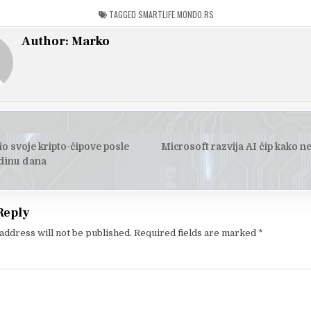
TAGGED
SMARTLIFE.MONDO.RS
Author:
Marko
io svoje kripto-čipove posle
Microsoft razvija AI čip kako ne
tion
dinu dana
Reply
address will not be published.
Required fields are marked
*