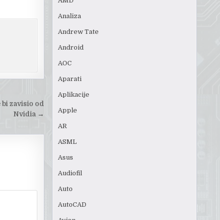
AMD
Analiza
Andrew Tate
Android
AOC
Aparati
Aplikacije
 bi zavisio od
Apple
Nvidia
→
AR
ASML
Asus
Audiofil
Auto
AutoCAD