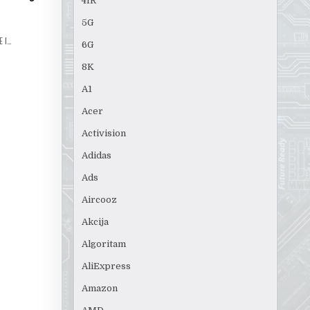
4IR
5G
E I…
6G
8K
A1
Acer
Activision
Adidas
Ads
Aircooz
Akcija
Algoritam
AliExpress
Amazon