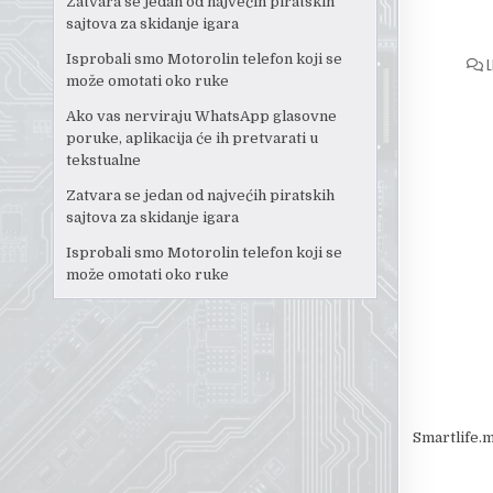
Zatvara se jedan od najvećih piratskih
sajtova za skidanje igara
Isprobali smo Motorolin telefon koji se
L
može omotati oko ruke
Ako vas nerviraju WhatsApp glasovne
poruke, aplikacija će ih pretvarati u
tekstualne
Zatvara se jedan od najvećih piratskih
sajtova za skidanje igara
Isprobali smo Motorolin telefon koji se
može omotati oko ruke
Smartlife.