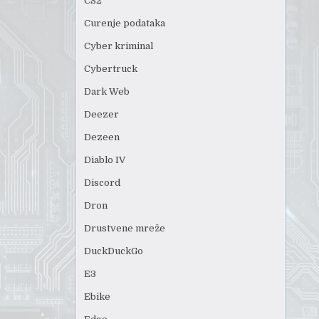
CS2
Curenje podataka
Cyber kriminal
Cybertruck
Dark Web
Deezer
Dezeen
Diablo IV
Discord
Dron
Drustvene mreže
DuckDuckGo
E3
Ebike