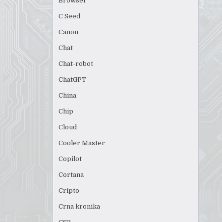
Browser
C Seed
Canon
Chat
Chat-robot
ChatGPT
China
Chip
Cloud
Cooler Master
Copilot
Cortana
Cripto
Crna kronika