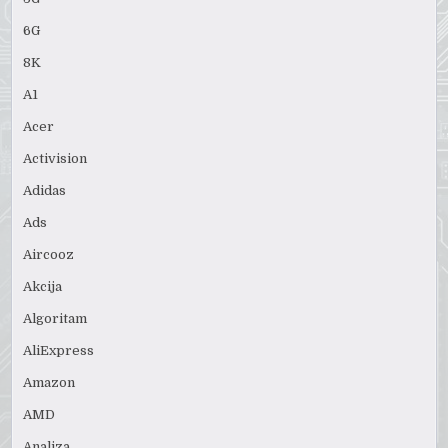
6G
8K
A1
Acer
Activision
Adidas
Ads
Aircooz
Akcija
Algoritam
AliExpress
Amazon
AMD
Analiza