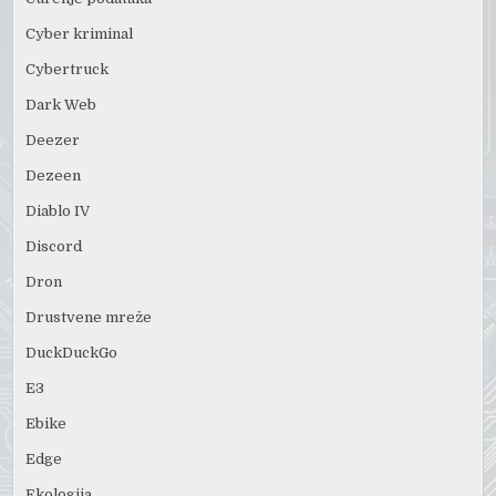
Cyber kriminal
Cybertruck
Dark Web
Deezer
Dezeen
Diablo IV
Discord
Dron
Drustvene mreže
DuckDuckGo
E3
Ebike
Edge
Ekologija