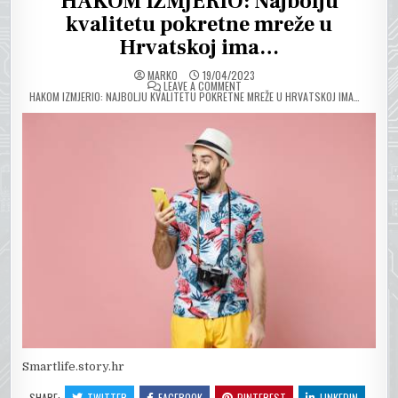
HAKOM IZMJERIO: Najbolju
kvalitetu pokretne mreže u
Hrvatskoj ima…
MARKO
19/04/2023
ON
LEAVE A COMMENT
HAKOM IZMJERIO: NAJBOLJU KVALITETU POKRETNE MREŽE U HRVATSKOJ IMA…
Smartlife.story.hr
SHARE:
TWITTER
FACEBOOK
PINTEREST
LINKEDIN