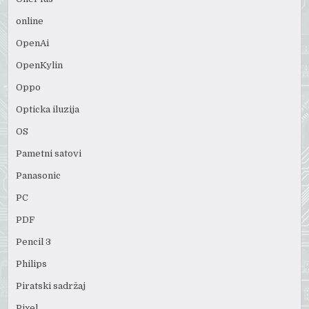
online
OpenAi
OpenKylin
Oppo
Opticka iluzija
OS
Pametni satovi
Panasonic
PC
PDF
Pencil 3
Philips
Piratski sadržaj
Pixel