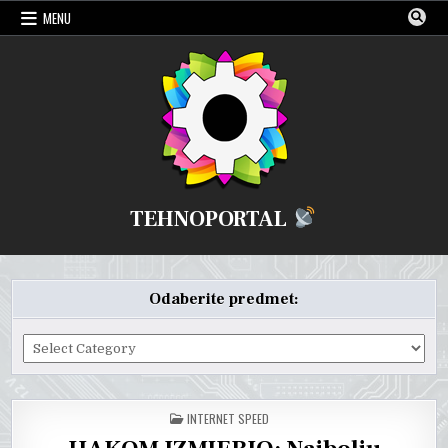
Skip
MENU
to
content
TEHNOPORTAL
Odaberite predmet:
Odaberite
predmet:
POSTED
INTERNET SPEED
IN