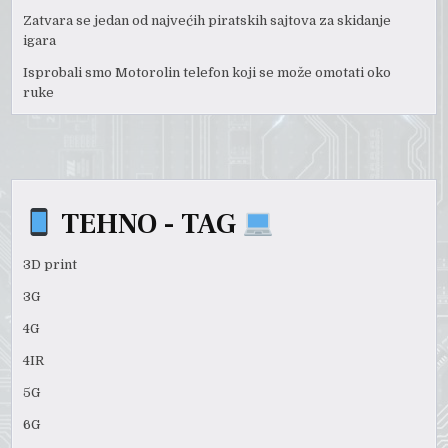
Zatvara se jedan od najvećih piratskih sajtova za skidanje
igara
Isprobali smo Motorolin telefon koji se može omotati oko
ruke
TEHNO - TAG
3D print
3G
4G
4IR
5G
6G