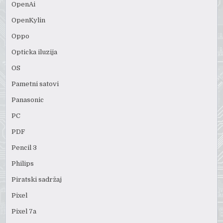
OpenAi
OpenKylin
Oppo
Opticka iluzija
OS
Pametni satovi
Panasonic
PC
PDF
Pencil 3
Philips
Piratski sadržaj
Pixel
Pixel 7a