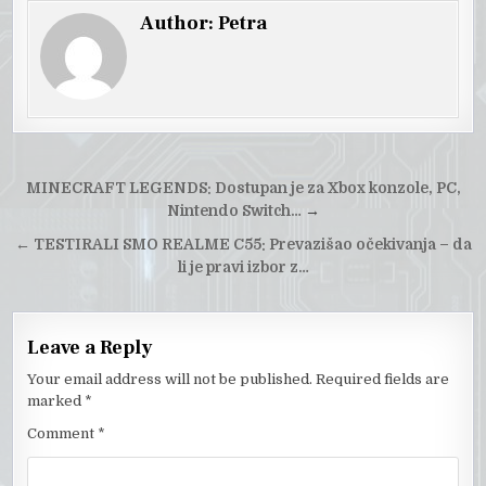
Author:
Petra
Post
MINECRAFT LEGENDS: Dostupan je za Xbox konzole, PC,
navigation
Nintendo Switch…
→
←
TESTIRALI SMO REALME C55: Prevazišao očekivanja – da
li je pravi izbor z…
Leave a Reply
Your email address will not be published.
Required fields are
marked
*
Comment
*