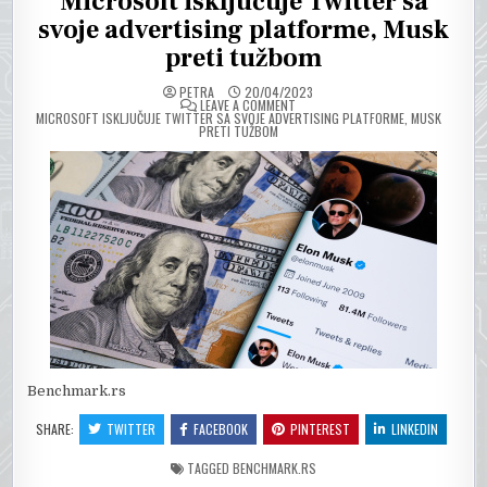
Microsoft isključuje Twitter sa
svoje advertising platforme, Musk
preti tužbom
PETRA
20/04/2023
ON
LEAVE A COMMENT
MICROSOFT ISKLJUČUJE TWITTER SA SVOJE ADVERTISING PLATFORME, MUSK
PRETI TUŽBOM
Benchmark.rs
SHARE:
TWITTER
FACEBOOK
PINTEREST
LINKEDIN
TAGGED
BENCHMARK.RS