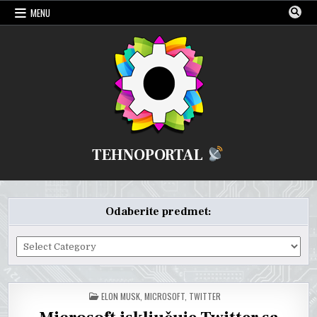
Skip
MENU
to
content
TEHNOPORTAL
Odaberite predmet:
Odaberite
predmet:
POSTED
ELON MUSK
,
MICROSOFT
,
TWITTER
IN