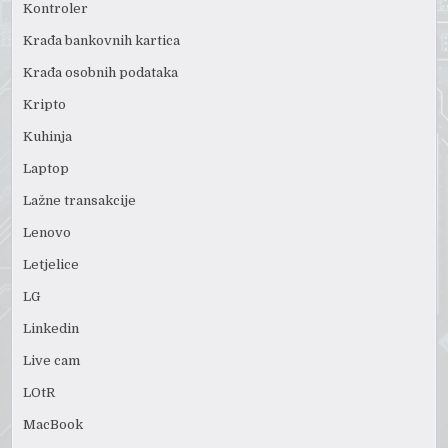
Kontroler
Krađa bankovnih kartica
Krađa osobnih podataka
Kripto
Kuhinja
Laptop
Lažne transakcije
Lenovo
Letjelice
LG
Linkedin
Live cam
LOtR
MacBook