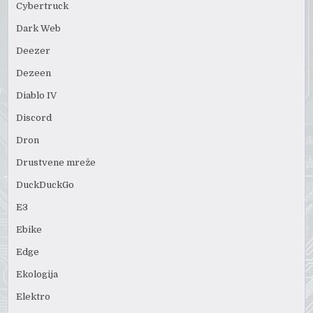
Cybertruck
Dark Web
Deezer
Dezeen
Diablo IV
Discord
Dron
Drustvene mreže
DuckDuckGo
E3
Ebike
Edge
Ekologija
Elektro