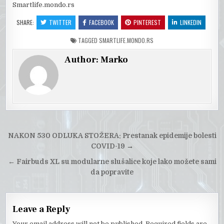
Smartlife.mondo.rs
SHARE:
TWITTER
FACEBOOK
PINTEREST
LINKEDIN
TAGGED
SMARTLIFE.MONDO.RS
Author:
Marko
Post
NAKON 530 ODLUKA STOŽERA: Prestanak epidemije bolesti
navigation
COVID-19
→
←
Fairbuds XL su modularne slušalice koje lako možete sami
da popravite
Leave a Reply
Your email address will not be published.
Required fields are