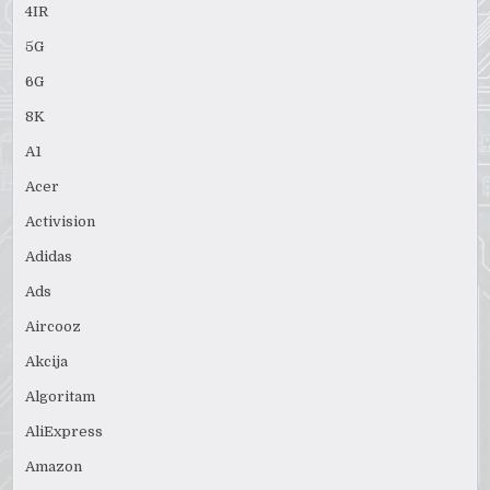
4IR
5G
6G
8K
A1
Acer
Activision
Adidas
Ads
Aircooz
Akcija
Algoritam
AliExpress
Amazon