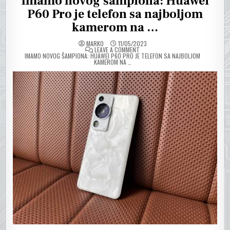
Imamo novog šampiona: Huawei
P60 Pro je telefon sa najboljom
kamerom na …
MARKO
11/05/2023
ON
LEAVE A COMMENT
IMAMO NOVOG ŠAMPIONA: HUAWEI P60 PRO JE TELEFON SA NAJBOLJOM
KAMEROM NA …