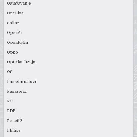
Oglašavanje
OnePlus
online
OpenAi
OpenKylin
Oppo
Opticka iluzija
OS
Pametni satovi
Panasonic
PC
PDF
Pencil 3
Philips