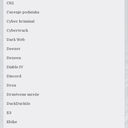
CS2
Curenje podataka
Cyber kriminal
Cybertruck
Dark Web
Deezer
Dezeen
Diablo IV
Discord
Dron
Drustvene mreže
DuckDuckGo
E3
Ebike