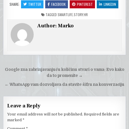
SHARE:
TWITTER
FACEBOOK
PINTEREST
LINKEDIN
TAGGED
SMARTLIFE.STORY.HR
Author:
Marko
Post
Google zna zabrinjavanjuću količinu stvari o vama: Evo kako
navigation
da to promenite
→
←
WhatsApp vam dozvoljava da stavite šifru na konverzaciju
Leave a Reply
Your email address will not be published.
Required fields are
marked
*
Comment
*