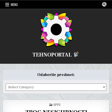
Skip
MENU
to
content
TEHNOPORTAL
Odaberite predmet:
Odaberite
predmet:
POSTED
OPPO
IN