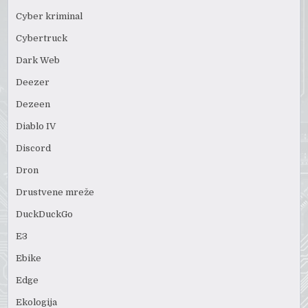
Cyber kriminal
Cybertruck
Dark Web
Deezer
Dezeen
Diablo IV
Discord
Dron
Drustvene mreže
DuckDuckGo
E3
Ebike
Edge
Ekologija