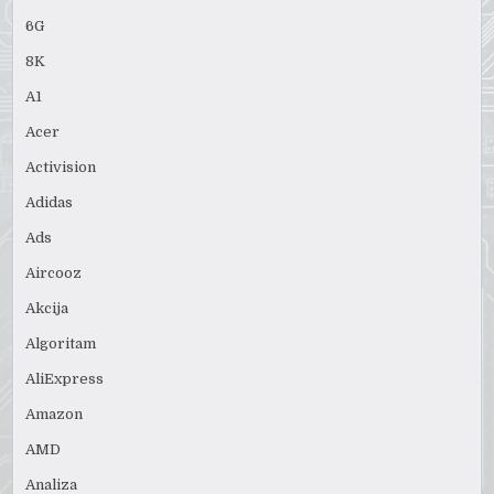
6G
8K
A1
Acer
Activision
Adidas
Ads
Aircooz
Akcija
Algoritam
AliExpress
Amazon
AMD
Analiza