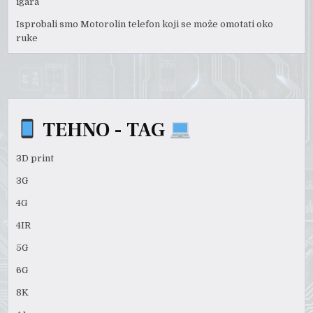
igara
Isprobali smo Motorolin telefon koji se može omotati oko
ruke
TEHNO - TAG
3D print
3G
4G
4IR
5G
6G
8K