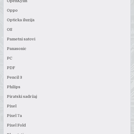
OpenKylin
Oppo
Opticka iluzija
OS
Pametni satovi
Panasonic
PC
PDF
Pencil 3
Philips
Piratski sadržaj
Pixel
Pixel 7a
Pixel Fold