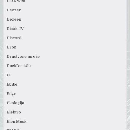
Dark Web
Deezer
Dezeen
Diablo IV
Discord
Dron
Drustvene mreže
DuckDuckGo
E3
Ebike
Edge
Ekologija
Elektro
Elon Musk