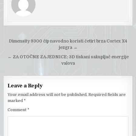
Post
Dimensity 9300 čip navodno koristi četiri brza Cortex X4
navigation
jezgra
→
←
ZA OTOČNE ZAJEDNICE: 3D tiskani sakupljač energije
valova
Leave a Reply
Your email address will not be published.
Required fields are
marked
*
Comment
*