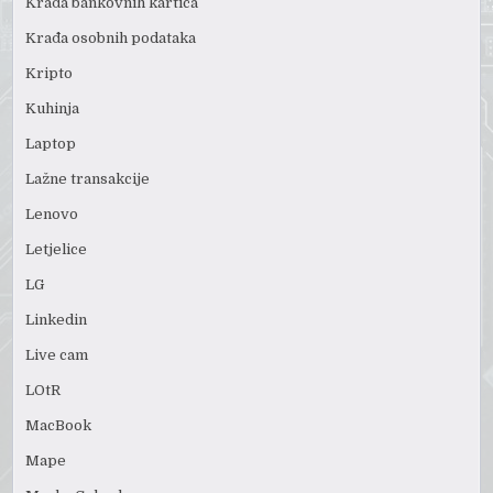
Krađa bankovnih kartica
Krađa osobnih podataka
Kripto
Kuhinja
Laptop
Lažne transakcije
Lenovo
Letjelice
LG
Linkedin
Live cam
LOtR
MacBook
Mape