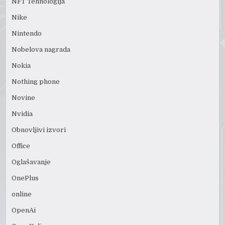
NFT Tehnologija
Nike
Nintendo
Nobelova nagrada
Nokia
Nothing phone
Novine
Nvidia
Obnovljivi izvori
Office
Oglašavanje
OnePlus
online
OpenAi