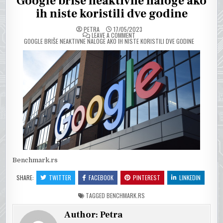
Google briše neaktivne naloge ako
ih niste koristili dve godine
PETRA
17/05/2023
ON
LEAVE A COMMENT
GOOGLE BRIŠE NEAKTIVNE NALOGE AKO IH NISTE KORISTILI DVE GODINE
Benchmark.rs
SHARE:
TWITTER
FACEBOOK
PINTEREST
LINKEDIN
TAGGED
BENCHMARK.RS
Author:
Petra