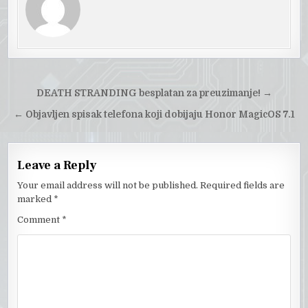
Post
DEATH STRANDING besplatan za preuzimanje! →
navigation
←
Objavljen spisak telefona koji dobijaju Honor MagicOS 7.1
Leave a Reply
Your email address will not be published.
Required fields are
marked
*
Comment
*