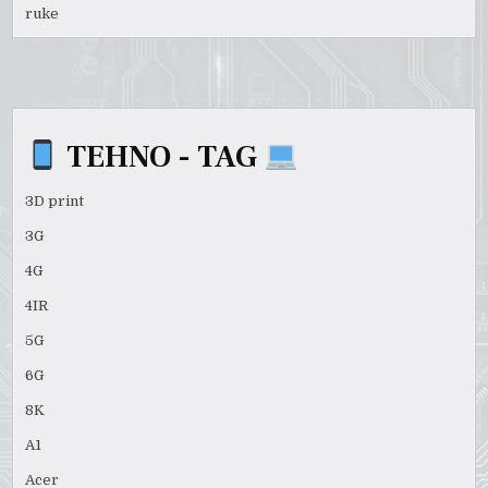
ruke
TEHNO - TAG
3D print
3G
4G
4IR
5G
6G
8K
A1
Acer