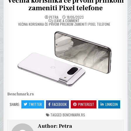
Većina korisnika će prvom prilikom
zameniti Pixel telefone
PETRA
18/05/2023
ON
LEAVE A COMMENT
VEĆINA KORISNIKA ĆE PRVOM PRILIKOM ZAMENITI PIXEL TELEFONE
Benchmark.rs
SHARE:
TWITTER
FACEBOOK
PINTEREST
LINKEDIN
TAGGED
BENCHMARK.RS
Author:
Petra