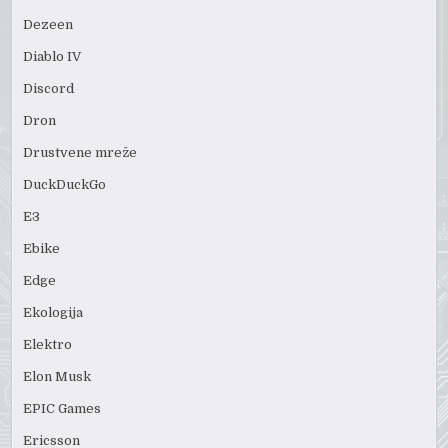
Dezeen
Diablo IV
Discord
Dron
Drustvene mreže
DuckDuckGo
E3
Ebike
Edge
Ekologija
Elektro
Elon Musk
EPIC Games
Ericsson