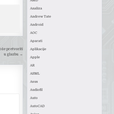
AMD
Analiza
Andrew Tate
Android
AOC
Aparati
Aplikacije
že pretvoriti
u glazbu
→
Apple
AR
ASML
Asus
Audiofil
Auto
AutoCAD