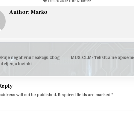
TAGGED
SMARTLIFE.STORY.HR
Author:
Marko
ekuje negativnu reakciju zbog
MUSICLM: Tekstualne opise mo
tion
deljenja lozinki
Reply
address will not be published.
Required fields are marked
*