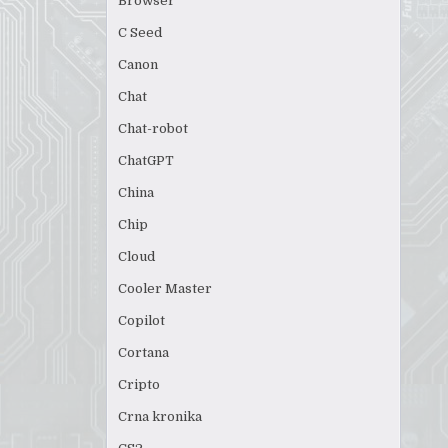
Browser
C Seed
Canon
Chat
Chat-robot
ChatGPT
China
Chip
Cloud
Cooler Master
Copilot
Cortana
Cripto
Crna kronika