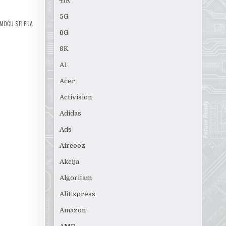
4IR
5G
OMOĆU SELFIJA
6G
8K
A1
Acer
Activision
Adidas
Ads
Aircooz
Akcija
Algoritam
AliExpress
Amazon