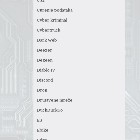
CS2
Curenje podataka
Cyber kriminal
Cybertruck
Dark Web
Deezer
Dezeen
Diablo IV
Discord
Dron
Drustvene mreže
DuckDuckGo
E3
Ebike