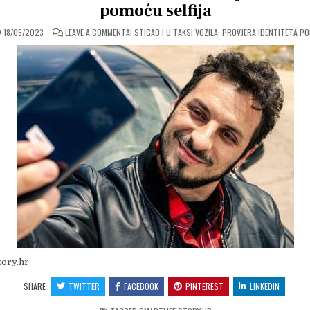
pomoću selfija
ON
18/05/2023
LEAVE A COMMENT
AI STIGAO I U TAKSI VOZILA: PROVJERA IDENTITETA P
tory.hr
SHARE:
TWITTER
FACEBOOK
PINTEREST
LINKEDIN