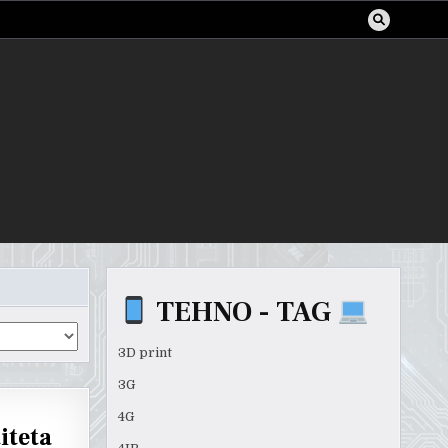
TEHNO - TAG
3D print
3G
4G
iteta