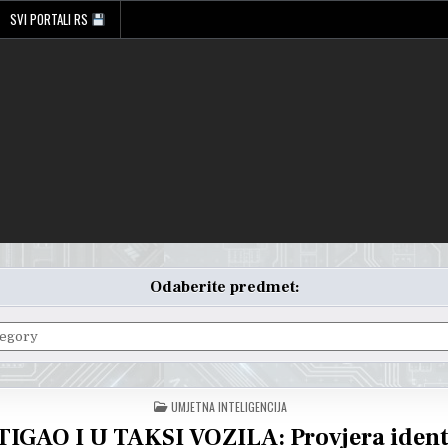
SVI PORTALI RS
Odaberite predmet:
POSTED
UMJETNA INTELIGENCIJA
IN
TIGAO I U TAKSI VOZILA: Provjera ident