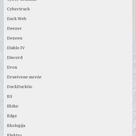
Cybertruck
Dark Web
Deezer
Dezeen
Diablo IV
Discord
Dron
Drustvene mreže
DuckDuckGo
E3
Ebike
Edge
Ekologija
Elektro