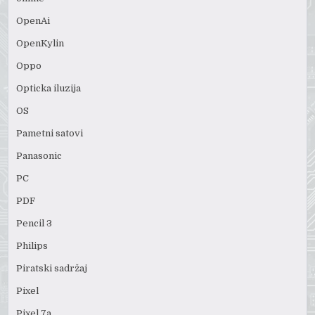
OpenAi
OpenKylin
Oppo
Opticka iluzija
OS
Pametni satovi
Panasonic
PC
PDF
Pencil 3
Philips
Piratski sadržaj
Pixel
Pixel 7a