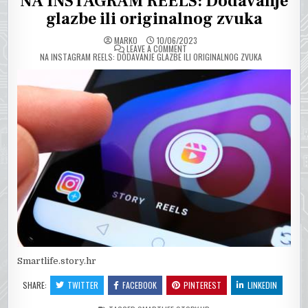
NA INSTAGRAM REELS: Dodavanje
glazbe ili originalnog zvuka
MARKO
10/06/2023
ON
LEAVE A COMMENT
NA INSTAGRAM REELS: DODAVANJE GLAZBE ILI ORIGINALNOG ZVUKA
Smartlife.story.hr
SHARE:
TWITTER
FACEBOOK
PINTEREST
LINKEDIN