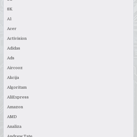
8K
A1
Acer
Activision
Adidas
Ads
Aircooz
Akcija
Algoritam
AliExpress
Amazon
AMD
Analiza
Andrew Tate