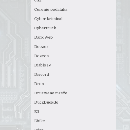
CS2
Curenje podataka
Cyber kriminal
Cybertruck
Dark Web
Deezer
Dezeen
Diablo IV
Discord
Dron
Drustvene mreže
DuckDuckGo
E3
Ebike