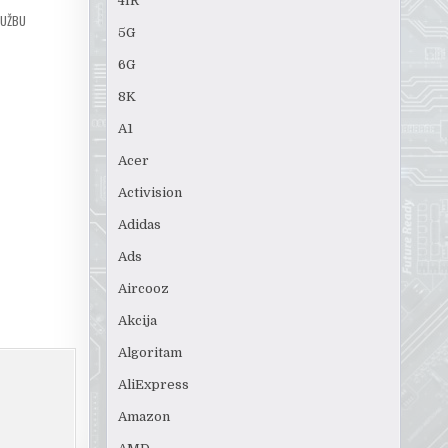
4IR
LUŽBU
5G
6G
8K
A1
Acer
Activision
Adidas
Ads
Aircooz
Akcija
Algoritam
AliExpress
Amazon