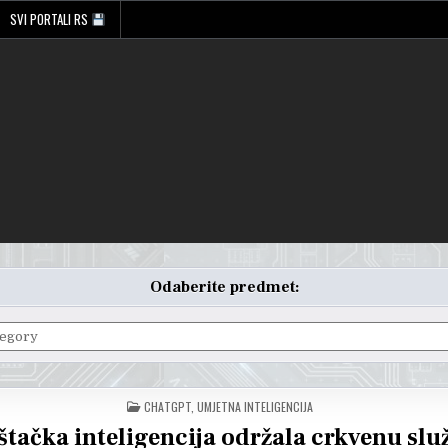
SVI PORTALI RS
Odaberite predmet:
POSTED
CHATGPT
,
UMJETNA INTELIGENCIJA
IN
štačka inteligencija održala crkvenu slu