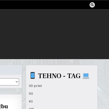
TEHNO - TAG
3D print
3G
4G
žbu