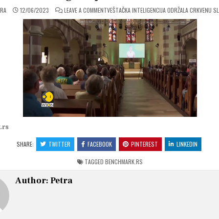
ON
TRA
12/06/2023
LEAVE A COMMENT
VEŠTAČKA INTELIGENCIJA ODRŽALA CRKVENU S
.rs
SHARE:
TWITTER
FACEBOOK
PINTEREST
LINKEDIN
TAGGED
BENCHMARK.RS
Author:
Petra