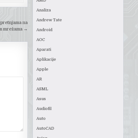
AMD
Analiza
Andrew Tate
 pretnjama na
m mrežama
→
Android
AOC
Aparati
Aplikacije
Apple
AR
ASML
Asus
Audiofil
Auto
AutoCAD