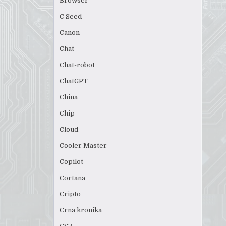
Browser
C Seed
Canon
Chat
Chat-robot
ChatGPT
China
Chip
Cloud
Cooler Master
Copilot
Cortana
Cripto
Crna kronika