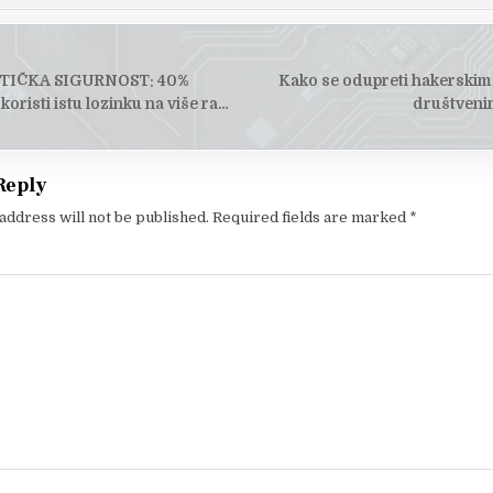
TIČKA SIGURNOST: 40%
Kako se odupreti hakerskim
tion
koristi istu lozinku na više ra…
društveni
Reply
address will not be published.
Required fields are marked
*