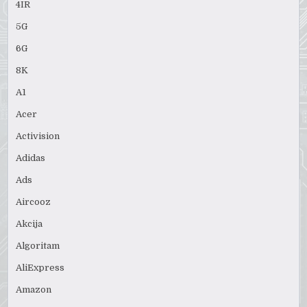
4IR
5G
6G
8K
A1
Acer
Activision
Adidas
Ads
Aircooz
Akcija
Algoritam
AliExpress
Amazon