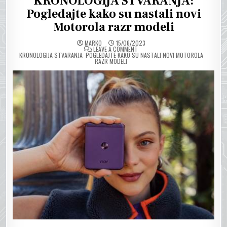
KRONOLOGIJA STVARANJA:
Pogledajte kako su nastali novi
Motorola razr modeli
MARKO
15/06/2023
ON
LEAVE A COMMENT
KRONOLOGIJA STVARANJA: POGLEDAJTE KAKO SU NASTALI NOVI MOTOROLA
RAZR MODELI