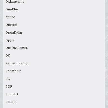
Oglašavanje
OnePlus
online
OpenAi
OpenKylin
Oppo
Opticka iluzija
OS
Pametni satovi
Panasonic
PC
PDF
Pencil 3
Philips