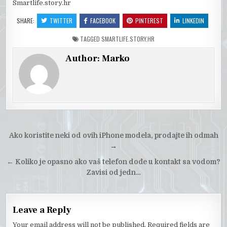
Smartlife.story.hr
SHARE:
TWITTER
FACEBOOK
PINTEREST
LINKEDIN
TAGGED
SMARTLIFE.STORY.HR
Author:
Marko
Post
Ako koristite neki od ovih iPhone modela, prodajte ih odmah
navigation
→
←
Koliko je opasno ako vaš telefon dođe u kontakt sa vodom?
Zavisi od jedn…
Leave a Reply
Your email address will not be published.
Required fields are