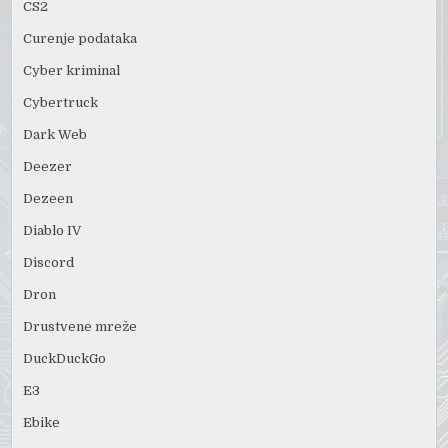
CS2
Curenje podataka
Cyber kriminal
Cybertruck
Dark Web
Deezer
Dezeen
Diablo IV
Discord
Dron
Drustvene mreže
DuckDuckGo
E3
Ebike