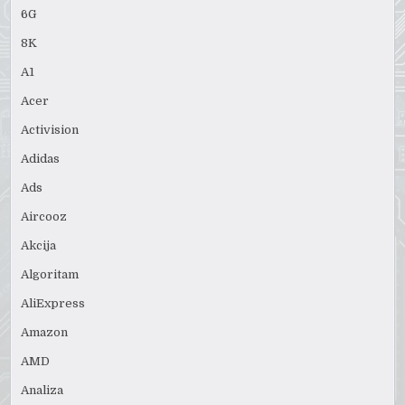
6G
8K
A1
Acer
Activision
Adidas
Ads
Aircooz
Akcija
Algoritam
AliExpress
Amazon
AMD
Analiza