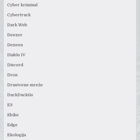
Cyber kriminal
Cybertruck
Dark Web
Deezer
Dezeen
Diablo IV
Discord
Dron
Drustvene mreže
DuckDuckGo
E3
Ebike
Edge
Ekologija