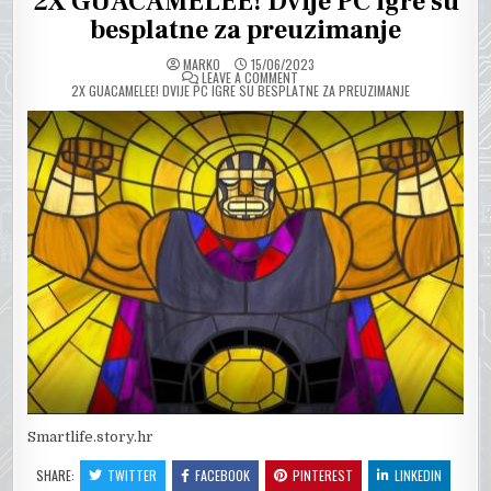
2X GUACAMELEE! Dvije PC igre su
besplatne za preuzimanje
MARKO
15/06/2023
ON
LEAVE A COMMENT
2X GUACAMELEE! DVIJE PC IGRE SU BESPLATNE ZA PREUZIMANJE
Smartlife.story.hr
SHARE:
TWITTER
FACEBOOK
PINTEREST
LINKEDIN