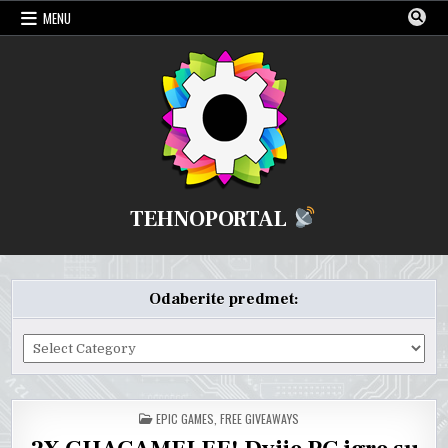
Skip
MENU
to
content
TEHNOPORTAL
Odaberite predmet:
Odaberite
predmet:
POSTED
EPIC GAMES
,
FREE GIVEAWAYS
IN