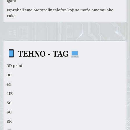
igara
Isprobali smo Motorolin telefon koji se može omotati oko
ruke
TEHNO - TAG
3D print
3G
4G
4IR
5G
6G
8K