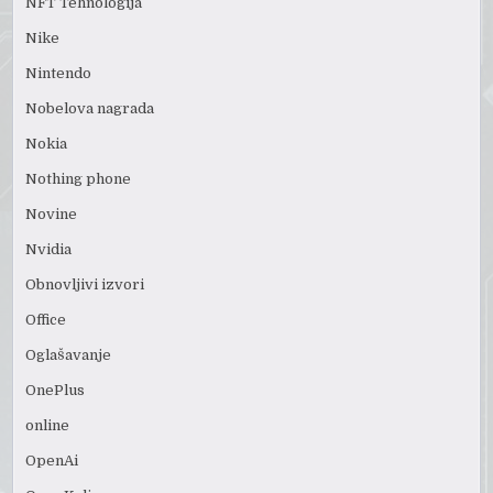
NFT Tehnologija
Nike
Nintendo
Nobelova nagrada
Nokia
Nothing phone
Novine
Nvidia
Obnovljivi izvori
Office
Oglašavanje
OnePlus
online
OpenAi