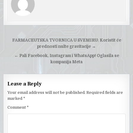
Post
FARMACEUTSKA TVORNICA U SVEMIRU: Koristit će
navigation
prednosti nulte gravitacije
→
←
Pali Facebook, Instagram i WhatsApp! Oglasila se
kompanija Meta
Leave a Reply
Your email address will not be published.
Required fields are
marked
*
Comment
*