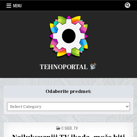
Skip
MENU
to
content
TEHNOPORTAL
Odaberite predmet:
Odaberite
predmet:
POSTED
C SEED
,
TV
IN