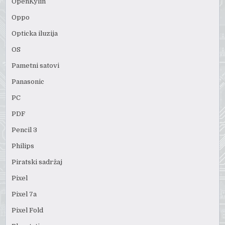
OpenKylin
Oppo
Opticka iluzija
OS
Pametni satovi
Panasonic
PC
PDF
Pencil 3
Philips
Piratski sadržaj
Pixel
Pixel 7a
Pixel Fold