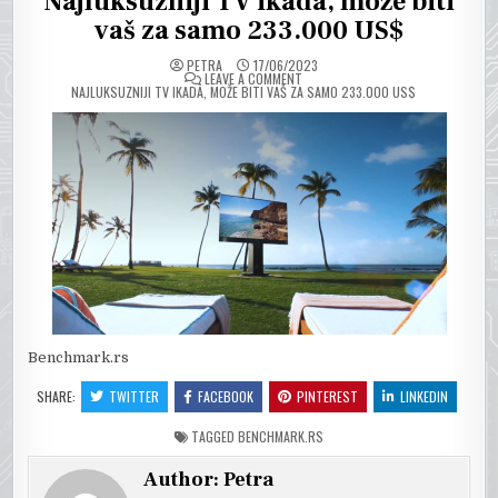
Najluksuzniji TV ikada, može biti
vaš za samo 233.000 US$
PETRA
17/06/2023
ON
LEAVE A COMMENT
NAJLUKSUZNIJI TV IKADA, MOŽE BITI VAŠ ZA SAMO 233.000 US$
Benchmark.rs
SHARE:
TWITTER
FACEBOOK
PINTEREST
LINKEDIN
TAGGED
BENCHMARK.RS
Author:
Petra