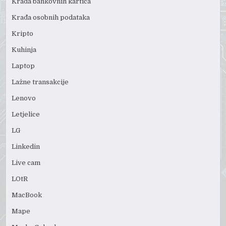
Krađa bankovnih kartica
Krađa osobnih podataka
Kripto
Kuhinja
Laptop
Lažne transakcije
Lenovo
Letjelice
LG
Linkedin
Live cam
LOtR
MacBook
Mape