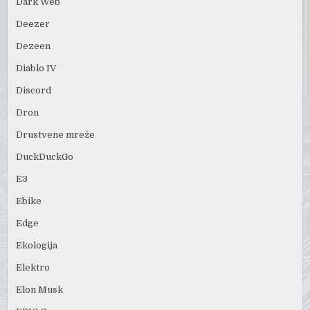
Dark Web
Deezer
Dezeen
Diablo IV
Discord
Dron
Drustvene mreže
DuckDuckGo
E3
Ebike
Edge
Ekologija
Elektro
Elon Musk