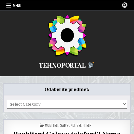
Skip
MENU
to
content
TEHNOPORTAL
Odaberite predmet:
Odaberite
predmet:
POSTED
MOBITELI
,
SAMSUNG
,
SELF-HELP
IN