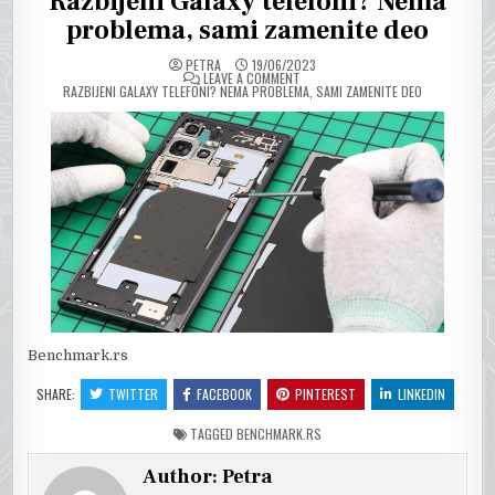
Razbijeni Galaxy telefoni? Nema
problema, sami zamenite deo
PETRA
19/06/2023
ON
LEAVE A COMMENT
RAZBIJENI GALAXY TELEFONI? NEMA PROBLEMA, SAMI ZAMENITE DEO
Benchmark.rs
SHARE:
TWITTER
FACEBOOK
PINTEREST
LINKEDIN
TAGGED
BENCHMARK.RS
Author:
Petra