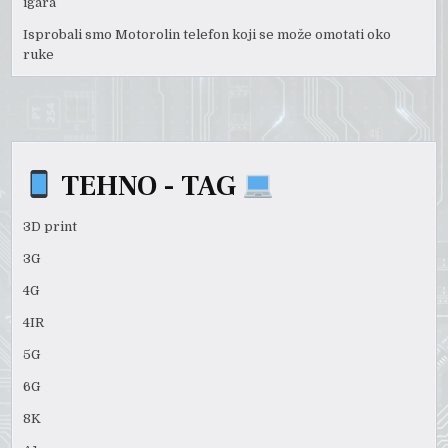
igara
Isprobali smo Motorolin telefon koji se može omotati oko
ruke
TEHNO - TAG
3D print
3G
4G
4IR
5G
6G
8K