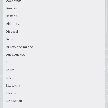
Dark Web
Deezer
Dezeen
Diablo IV
Discord
Dron
Drustvene mreže
DuckDuckGo
E3
Ebike
Edge
Ekologija
Elektro
Elon Musk