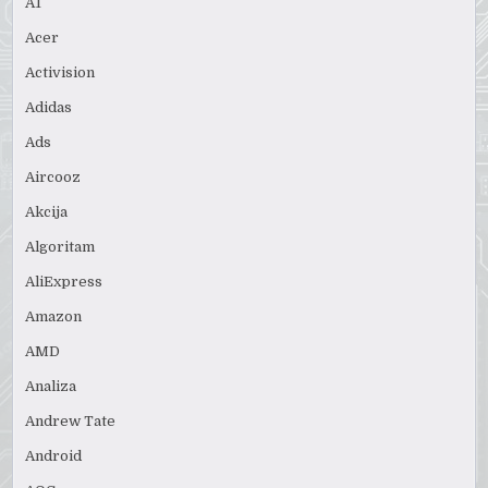
A1
Acer
Activision
Adidas
Ads
Aircooz
Akcija
Algoritam
AliExpress
Amazon
AMD
Analiza
Andrew Tate
Android