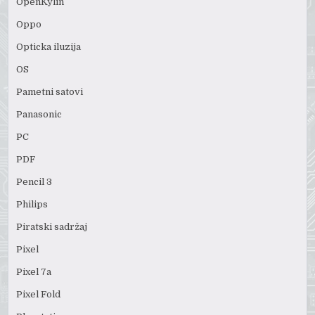
OpenKylin
Oppo
Opticka iluzija
OS
Pametni satovi
Panasonic
PC
PDF
Pencil 3
Philips
Piratski sadržaj
Pixel
Pixel 7a
Pixel Fold