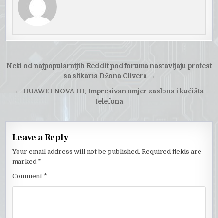
Post
Neki od najpopularnijih Reddit podforuma nastavljaju protest
navigation
sa slikama Džona Olivera
→
←
HUAWEI NOVA 11I: Impresivan omjer zaslona i kućišta
telefona
Leave a Reply
Your email address will not be published.
Required fields are
marked
*
Comment
*