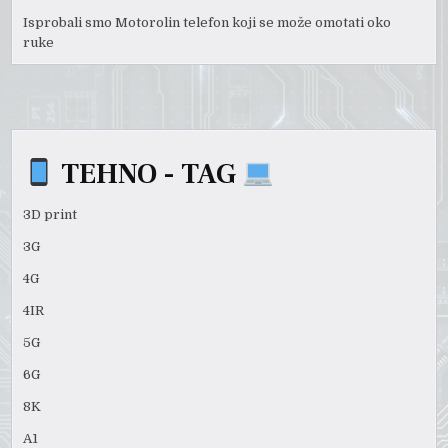
Isprobali smo Motorolin telefon koji se može omotati oko
ruke
TEHNO - TAG
3D print
3G
4G
4IR
5G
6G
8K
A1