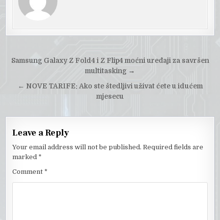
Post
Samsung Galaxy Z Fold4 i Z Flip4 moćni uređaji za savršen
navigation
multitasking
→
←
NOVE TARIFE: Ako ste štedljivi uživat ćete u idućem
mjesecu
Leave a Reply
Your email address will not be published.
Required fields are
marked
*
Comment
*