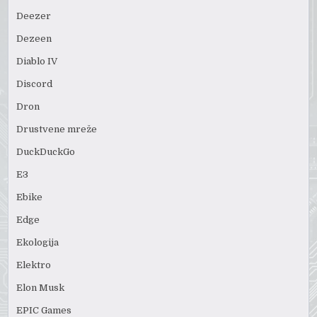
Deezer
Dezeen
Diablo IV
Discord
Dron
Drustvene mreže
DuckDuckGo
E3
Ebike
Edge
Ekologija
Elektro
Elon Musk
EPIC Games