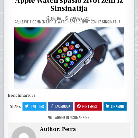
Apple Watch spasio život ženi iz
Sinsinatija
PETRA
20/06/2023
ON
LEAVE A COMMENT
APPLE WATCH SPASIO ŽIVOT ŽENI IZ SINSINATIJA
Benchmark.rs
SHARE:
TWITTER
FACEBOOK
PINTEREST
LINKEDIN
TAGGED
BENCHMARK.RS
Author:
Petra