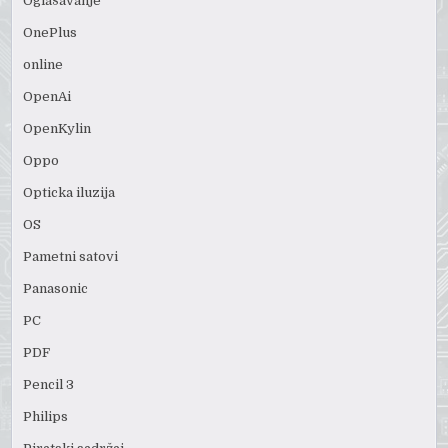
Oglašavanje
OnePlus
online
OpenAi
OpenKylin
Oppo
Opticka iluzija
OS
Pametni satovi
Panasonic
PC
PDF
Pencil 3
Philips