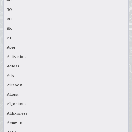
4IR
5G
6G
8K
A1
Acer
Activision
Adidas
Ads
Aircooz
Akcija
Algoritam
AliExpress
Amazon