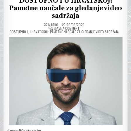
DOSTUPNO I U HRVATSKOJ:
Pametne naočale za gledanje video
sadržaja
MARKO
20/06/2023
ON
LEAVE A COMMENT
DOSTUPNO I U HRVATSKOJ: PAMETNE NAOČALE ZA GLEDANJE VIDEO SADRŽAJA
Smartlife.story.hr