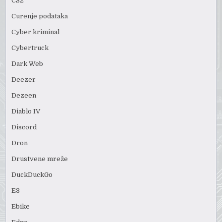
CS2
Curenje podataka
Cyber kriminal
Cybertruck
Dark Web
Deezer
Dezeen
Diablo IV
Discord
Dron
Drustvene mreže
DuckDuckGo
E3
Ebike