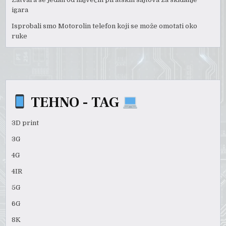
igara
Isprobali smo Motorolin telefon koji se može omotati oko
ruke
TEHNO - TAG
3D print
3G
4G
4IR
5G
6G
8K