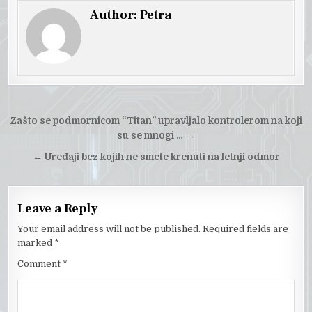
Author:
Petra
Post
Zašto se podmornicom “Titan” upravljalo kontrolerom na koji
navigation
su se mnogi …
→
←
Uređaji bez kojih ne smete krenuti na letnji odmor
Leave a Reply
Your email address will not be published.
Required fields are
marked
*
Comment
*