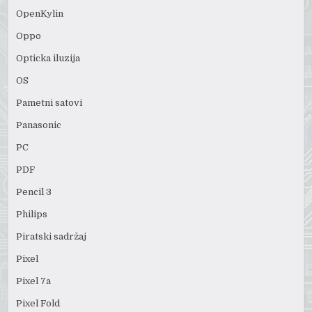
OpenKylin
Oppo
Opticka iluzija
OS
Pametni satovi
Panasonic
PC
PDF
Pencil 3
Philips
Piratski sadržaj
Pixel
Pixel 7a
Pixel Fold