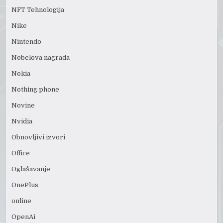
NFT Tehnologija
Nike
Nintendo
Nobelova nagrada
Nokia
Nothing phone
Novine
Nvidia
Obnovljivi izvori
Office
Oglašavanje
OnePlus
online
OpenAi