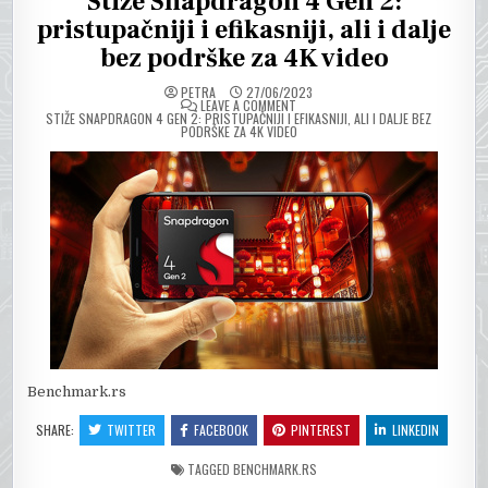
Stiže Snapdragon 4 Gen 2:
pristupačniji i efikasniji, ali i dalje
bez podrške za 4K video
PETRA
27/06/2023
ON
LEAVE A COMMENT
STIŽE SNAPDRAGON 4 GEN 2: PRISTUPAČNIJI I EFIKASNIJI, ALI I DALJE BEZ
PODRŠKE ZA 4K VIDEO
Benchmark.rs
SHARE:
TWITTER
FACEBOOK
PINTEREST
LINKEDIN
TAGGED
BENCHMARK.RS