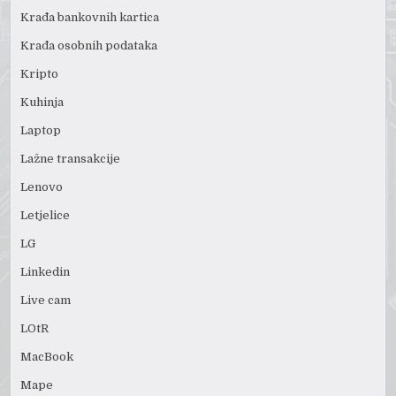
Krađa bankovnih kartica
Krađa osobnih podataka
Kripto
Kuhinja
Laptop
Lažne transakcije
Lenovo
Letjelice
LG
Linkedin
Live cam
LOtR
MacBook
Mape