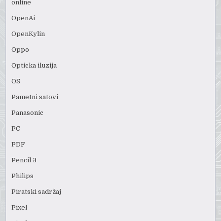
online
OpenAi
OpenKylin
Oppo
Opticka iluzija
OS
Pametni satovi
Panasonic
PC
PDF
Pencil 3
Philips
Piratski sadržaj
Pixel