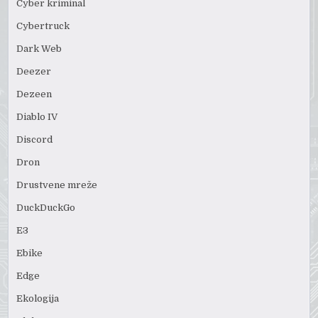
Cyber kriminal
Cybertruck
Dark Web
Deezer
Dezeen
Diablo IV
Discord
Dron
Drustvene mreže
DuckDuckGo
E3
Ebike
Edge
Ekologija