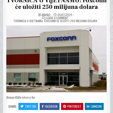
TVORNICA U VIJETNAMU: Foxconn
će uložiti 250 milijuna dolara
MARKO
01/07/2023
ON
LEAVE A COMMENT
TVORNICA U VIJETNAMU: FOXCONN ĆE ULOŽITI 250 MILIJUNA DOLARA
Smartlife.story.hr
SHARE:
TWITTER
FACEBOOK
PINTEREST
LINKEDIN