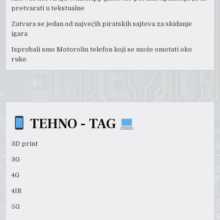
pretvarati u tekstualne
Zatvara se jedan od najvećih piratskih sajtova za skidanje
igara
Isprobali smo Motorolin telefon koji se može omotati oko
ruke
TEHNO - TAG
3D print
3G
4G
4IR
5G