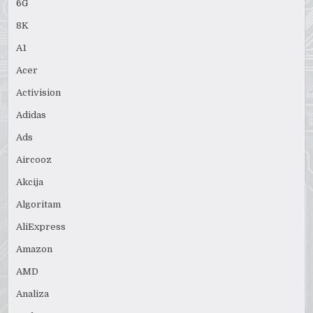
6G
8K
A1
Acer
Activision
Adidas
Ads
Aircooz
Akcija
Algoritam
AliExpress
Amazon
AMD
Analiza