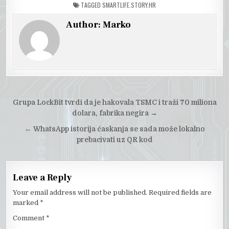
TAGGED
SMARTLIFE.STORY.HR
Author:
Marko
Post
Grupa LockBit tvrdi da je hakovala TSMC i traži 70 miliona
navigation
dolara, fabrika negira
→
←
WhatsApp istorija ćaskanja se sada može lokalno
prebacivati uz QR kod
Leave a Reply
Your email address will not be published.
Required fields are
marked
*
Comment
*