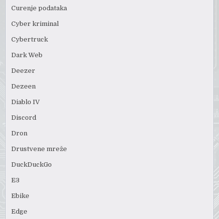
Curenje podataka
Cyber kriminal
Cybertruck
Dark Web
Deezer
Dezeen
Diablo IV
Discord
Dron
Drustvene mreže
DuckDuckGo
E3
Ebike
Edge