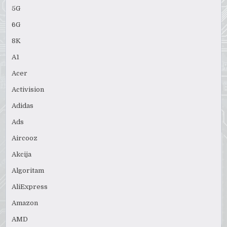
5G
6G
8K
A1
Acer
Activision
Adidas
Ads
Aircooz
Akcija
Algoritam
AliExpress
Amazon
AMD