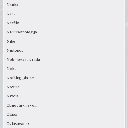
Nauka
NCC
Netflix
NFT Tehnologija
Nike
Nintendo
Nobelova nagrada
Nokia
Nothing phone
Novine
Nvidia
Obnovljivi izvori
Office
Oglašavanje