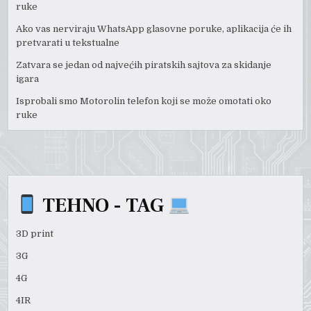
ruke
Ako vas nerviraju WhatsApp glasovne poruke, aplikacija će ih
pretvarati u tekstualne
Zatvara se jedan od najvećih piratskih sajtova za skidanje
igara
Isprobali smo Motorolin telefon koji se može omotati oko
ruke
TEHNO - TAG
3D print
3G
4G
4IR