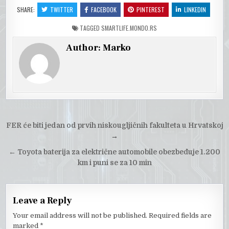
SHARE:
TWITTER
FACEBOOK
PINTEREST
LINKEDIN
TAGGED
SMARTLIFE.MONDO.RS
Author:
Marko
Post
FER će biti jedan od prvih niskougljičnih fakulteta u Hrvatskoj
navigation
→
←
Toyota baterija za električne automobile obezbeđuje 1.200
km i puni se za 10 min
Leave a Reply
Your email address will not be published.
Required fields are
marked
*