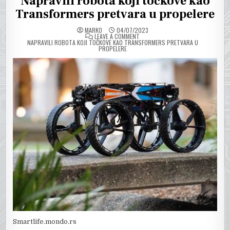
Napravili robota koji točkove kao
Transformers pretvara u propelere
MARKO
04/07/2023
ON
LEAVE A COMMENT
NAPRAVILI ROBOTA KOJI TOČKOVE KAO TRANSFORMERS PRETVARA U
PROPELERE
Smartlife.mondo.rs