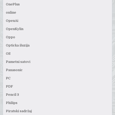
OnePlus
online
OpenAi
OpenKylin
Oppo
Opticka iluzija
OS
Pametni satovi
Panasonic
PC
PDF
Pencil 3
Philips
Piratski sadržaj