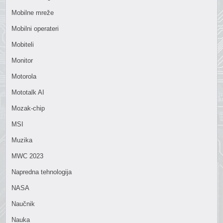
Mobilne mreže
Mobilni operateri
Mobiteli
Monitor
Motorola
Mototalk AI
Mozak-chip
MSI
Muzika
MWC 2023
Napredna tehnologija
NASA
Naučnik
Nauka