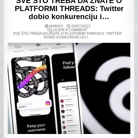
SVE ŠTO TREBA DA ZNATE O
PLATFORMI THREADS: Twitter
dobio konkurenciju i…
MARKO
06/07/2023
ON
LEAVE A COMMENT
SVE ŠTO TREBA DA ZNATE O PLATFORMI THREADS: TWITTER
DOBIO KONKURENCIJU I…