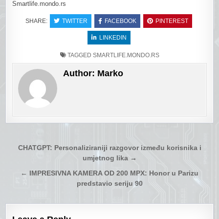
Smartlife.mondo.rs
SHARE:
TWITTER
FACEBOOK
PINTEREST
LINKEDIN
TAGGED
SMARTLIFE.MONDO.RS
Author:
Marko
Post
CHATGPT: Personaliziraniji razgovor između korisnika i
umjetnog lika
→
navigation
←
IMPRESIVNA KAMERA OD 200 MPX: Honor u Parizu
predstavio seriju 90