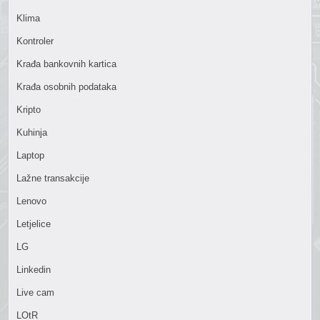
Klima
Kontroler
Krađa bankovnih kartica
Krađa osobnih podataka
Kripto
Kuhinja
Laptop
Lažne transakcije
Lenovo
Letjelice
LG
Linkedin
Live cam
LOtR