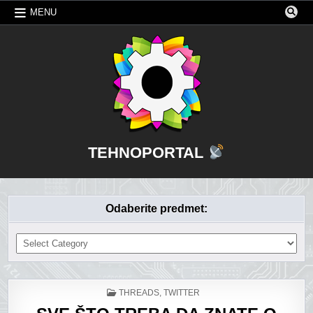
Skip
MENU
to
content
TEHNOPORTAL
Odaberite predmet:
Odaberite
predmet:
POSTED
THREADS
,
TWITTER
IN