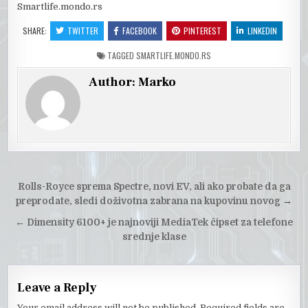
Smartlife.mondo.rs
SHARE:
TWITTER
FACEBOOK
PINTEREST
LINKEDIN
TAGGED
SMARTLIFE.MONDO.RS
Author:
Marko
Post
Rolls-Royce sprema Spectre, novi EV, ali ako probate da ga
navigation
preprodate, sledi doživotna zabrana na kupovinu novog
→
←
Dimensity 6100+ je najnoviji MediaTek čipset za telefone
srednje klase
Leave a Reply
Your email address will not be published.
Required fields are