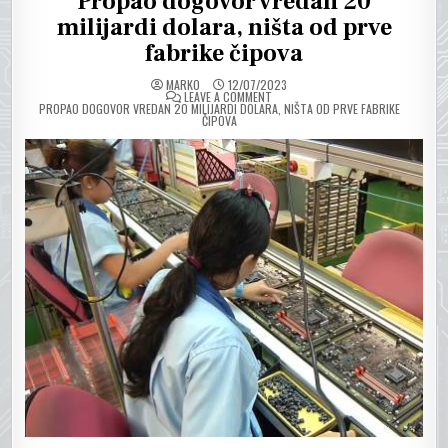
Propao dogovor vredan 20
milijardi dolara, ništa od prve
fabrike čipova
MARKO
12/07/2023
ON
LEAVE A COMMENT
PROPAO DOGOVOR VREDAN 20 MILIJARDI DOLARA, NIŠTA OD PRVE FABRIKE
ČIPOVA