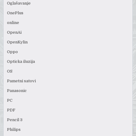
Oglašavanje
OnePlus
online
OpenAi
OpenKylin
Oppo
Opticka iluzija
OS
Pametni satovi
Panasonic
PC
PDF
Pencil 3
Philips