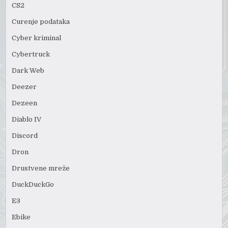
CS2
Curenje podataka
Cyber kriminal
Cybertruck
Dark Web
Deezer
Dezeen
Diablo IV
Discord
Dron
Drustvene mreže
DuckDuckGo
E3
Ebike