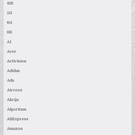
4IR
5G
6G
8K
A1
Acer
Activision
Adidas
Ads
Aircooz
Akcija
Algoritam
AliExpress
Amazon