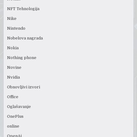
NFT Tehnologija
Nike
Nintendo
Nobelova nagrada
Nokia
Nothing phone
Novine
Nvidia
Obnovljivi izvori
Office
Oglašavanje
OnePlus
online
OpenAi