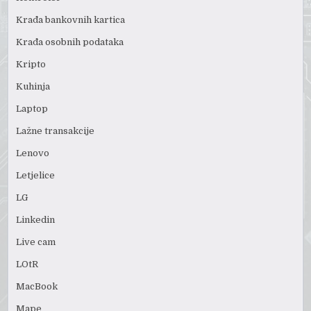
Krađa bankovnih kartica
Krađa osobnih podataka
Kripto
Kuhinja
Laptop
Lažne transakcije
Lenovo
Letjelice
LG
Linkedin
Live cam
LOtR
MacBook
Mape