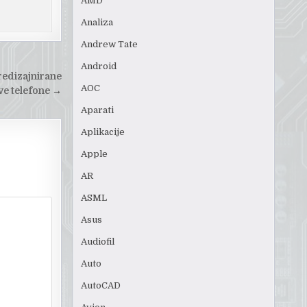
AMD
Analiza
Andrew Tate
Android
redizajnirane
AOC
ve telefone
→
Aparati
Aplikacije
Apple
AR
ASML
Asus
Audiofil
Auto
AutoCAD