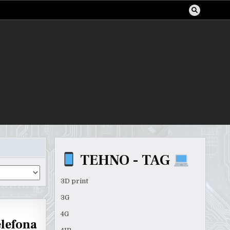
TEHNO - TAG
3D print
3G
4G
elefona