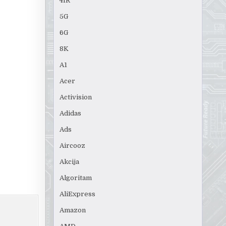
4IR
5G
6G
8K
A1
Acer
Activision
Adidas
Ads
Aircooz
Akcija
Algoritam
AliExpress
Amazon