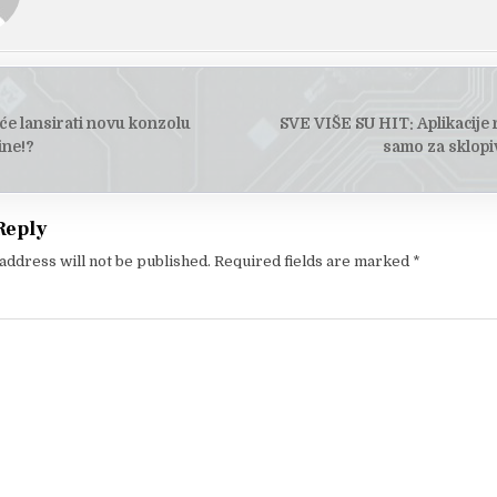
će lansirati novu konzolu
SVE VIŠE SU HIT: Aplikacije 
tion
ine!?
samo za sklopi
Reply
address will not be published.
Required fields are marked
*