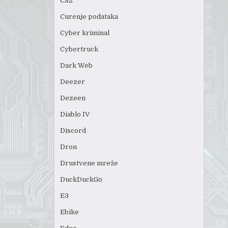
CS2
Curenje podataka
Cyber kriminal
Cybertruck
Dark Web
Deezer
Dezeen
Diablo IV
Discord
Dron
Drustvene mreže
DuckDuckGo
E3
Ebike