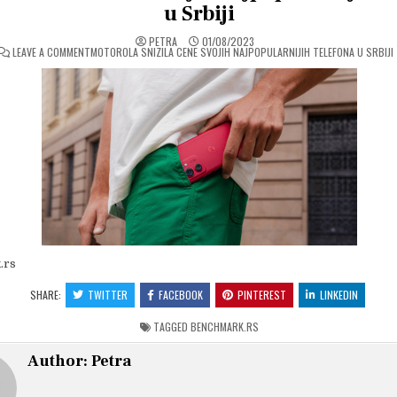
u Srbiji
PETRA
01/08/2023
ON
LEAVE A COMMENT
MOTOROLA SNIZILA CENE SVOJIH NAJPOPULARNIJIH TELEFONA U SRBIJI
.rs
SHARE:
TWITTER
FACEBOOK
PINTEREST
LINKEDIN
TAGGED
BENCHMARK.RS
Author:
Petra