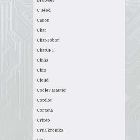
Browser
C Seed
Canon
Chat
Chat-robot
ChatGPT
China
Chip
Cloud
Cooler Master
Copilot
Cortana
Cripto
Crna kronika