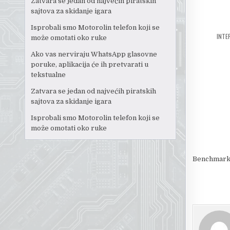
Zatvara se jedan od najvećih piratskih
sajtova za skidanje igara
Isprobali smo Motorolin telefon koji se
INTE
može omotati oko ruke
Ako vas nerviraju WhatsApp glasovne
poruke, aplikacija će ih pretvarati u
tekstualne
Zatvara se jedan od najvećih piratskih
sajtova za skidanje igara
Isprobali smo Motorolin telefon koji se
može omotati oko ruke
Benchmark