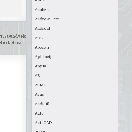
AMD
Analiza
Andrew Tate
Android
I: Quadvelo
AOC
etiri kotača
→
Aparati
Aplikacije
Apple
AR
ASML
Asus
Audiofil
Auto
AutoCAD