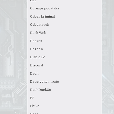
CS2
Curenje podataka
Cyber kriminal
Cybertruck
Dark Web
Deezer
Dezeen
Diablo IV
Discord
Dron
Drustvene mreže
DuckDuckGo
E3
Ebike