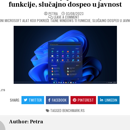
funkcije, slučajno dospeo u javnost
PETRA
03/08/2023
ON
LEAVE A COMMENT
RNI MICROSOFT ALAT KOJI POKREĆE TAJNE WINDOWS 11 FUNKCIJE, SLUČAJNO DOSPEO U JAV
.rs
SHARE:
TWITTER
FACEBOOK
PINTEREST
LINKEDIN
TAGGED
BENCHMARK.RS
Author:
Petra