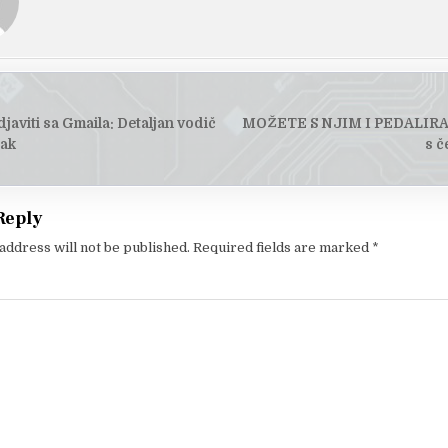
javiti sa Gmaila: Detaljan vodič
MOŽETE S NJIM I PEDALIRAT
tion
rak
s č
Reply
address will not be published.
Required fields are marked
*