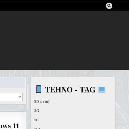
TEHNO - TAG
3D print
3G
4G
ows 11