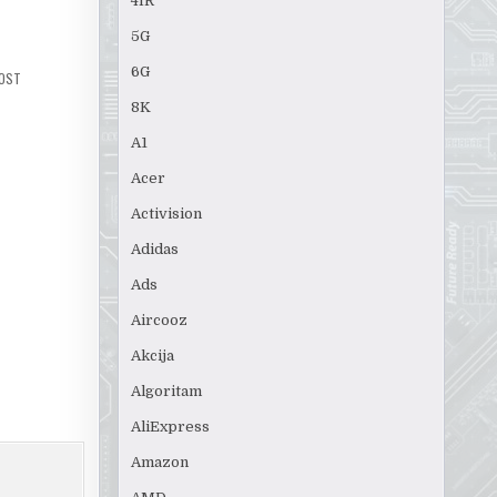
4IR
5G
6G
NOST
8K
A1
Acer
Activision
Adidas
Ads
Aircooz
Akcija
Algoritam
AliExpress
Amazon