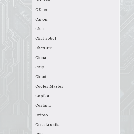
Browser
C Seed
Canon
Chat
Chat-robot
ChatGPT
China
Chip
Cloud
Cooler Master
Copilot
Cortana
Cripto
Crna kronika