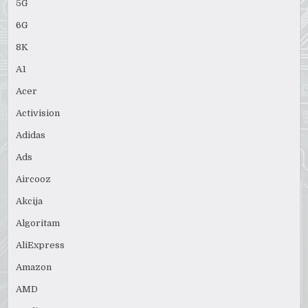
5G
6G
8K
A1
Acer
Activision
Adidas
Ads
Aircooz
Akcija
Algoritam
AliExpress
Amazon
AMD