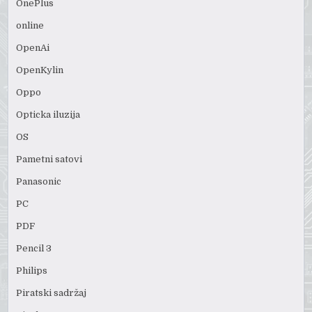
OnePlus
online
OpenAi
OpenKylin
Oppo
Opticka iluzija
OS
Pametni satovi
Panasonic
PC
PDF
Pencil 3
Philips
Piratski sadržaj