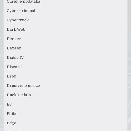
Curenje podataka
Cyber kriminal
Cybertruck
Dark Web
Deezer
Dezeen
Diablo IV
Discord
Dron
Drustvene mreže
DuckDuckGo
E3
Ebike
Edge