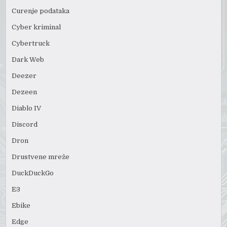
Curenje podataka
Cyber kriminal
Cybertruck
Dark Web
Deezer
Dezeen
Diablo IV
Discord
Dron
Drustvene mreže
DuckDuckGo
E3
Ebike
Edge