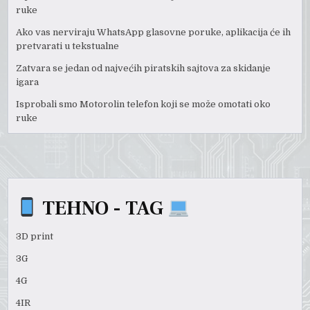
ruke
Ako vas nerviraju WhatsApp glasovne poruke, aplikacija će ih
pretvarati u tekstualne
Zatvara se jedan od najvećih piratskih sajtova za skidanje
igara
Isprobali smo Motorolin telefon koji se može omotati oko
ruke
TEHNO - TAG
3D print
3G
4G
4IR