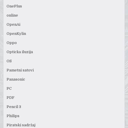
OnePlus
online
OpenAi
OpenKylin
Oppo
Opticka iluzija
OS
Pametni satovi
Panasonic
PC
PDF
Pencil 3
Philips
Piratski sadržaj