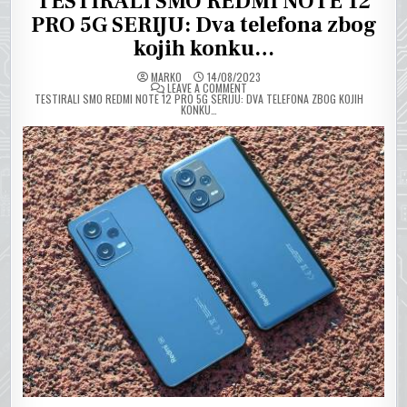
TESTIRALI SMO REDMI NOTE 12
PRO 5G SERIJU: Dva telefona zbog
kojih konku…
MARKO
14/08/2023
ON
LEAVE A COMMENT
TESTIRALI SMO REDMI NOTE 12 PRO 5G SERIJU: DVA TELEFONA ZBOG KOJIH
KONKU…