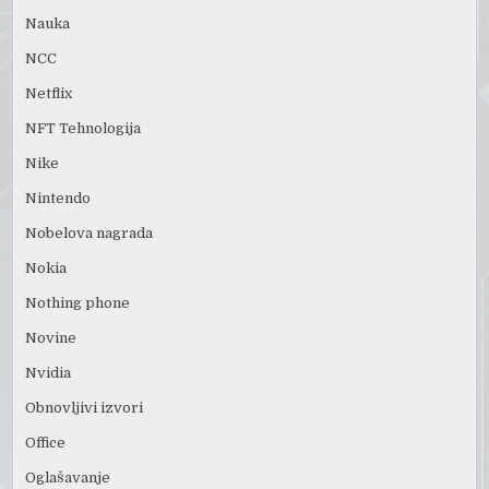
Nauka
NCC
Netflix
NFT Tehnologija
Nike
Nintendo
Nobelova nagrada
Nokia
Nothing phone
Novine
Nvidia
Obnovljivi izvori
Office
Oglašavanje