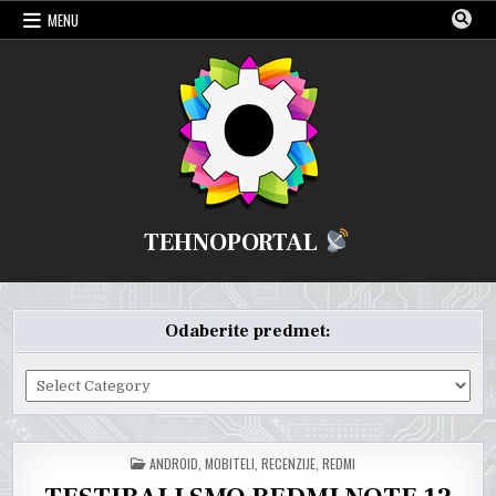
Skip
MENU
to
content
TEHNOPORTAL
Odaberite predmet:
Odaberite
predmet:
POSTED
ANDROID
,
MOBITELI
,
RECENZIJE
,
REDMI
IN