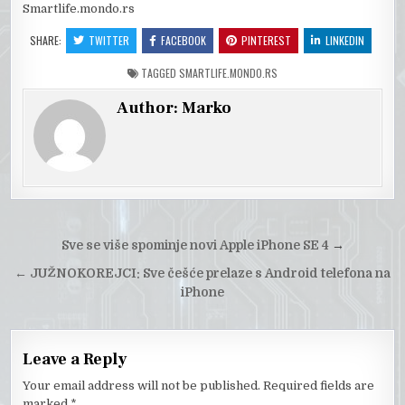
Smartlife.mondo.rs
SHARE:
TWITTER
FACEBOOK
PINTEREST
LINKEDIN
TAGGED
SMARTLIFE.MONDO.RS
Author:
Marko
Post
Sve se više spominje novi Apple iPhone SE 4
→
navigation
←
JUŽNOKOREJCI: Sve češće prelaze s Android telefona na
iPhone
Leave a Reply
Your email address will not be published.
Required fields are
marked
*