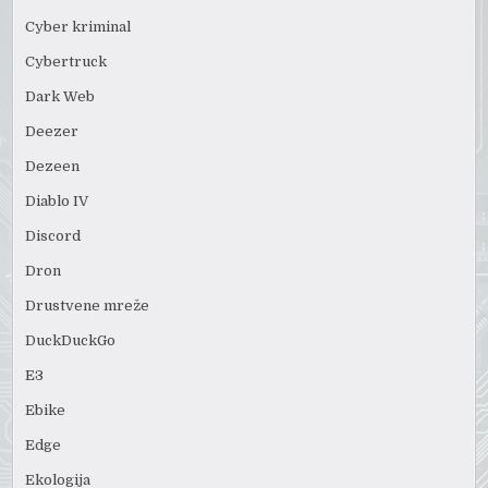
Cyber kriminal
Cybertruck
Dark Web
Deezer
Dezeen
Diablo IV
Discord
Dron
Drustvene mreže
DuckDuckGo
E3
Ebike
Edge
Ekologija