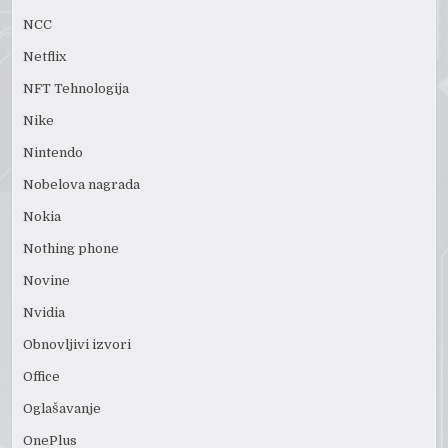
NCC
Netflix
NFT Tehnologija
Nike
Nintendo
Nobelova nagrada
Nokia
Nothing phone
Novine
Nvidia
Obnovljivi izvori
Office
Oglašavanje
OnePlus