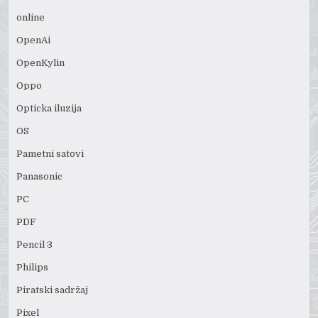
online
OpenAi
OpenKylin
Oppo
Opticka iluzija
OS
Pametni satovi
Panasonic
PC
PDF
Pencil 3
Philips
Piratski sadržaj
Pixel