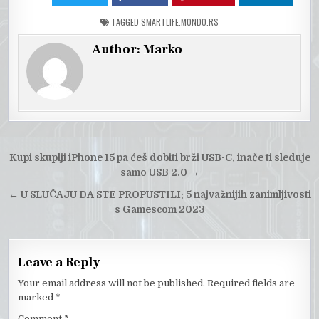
TAGGED
SMARTLIFE.MONDO.RS
Author:
Marko
Post
Kupi skuplji iPhone 15 pa ćeš dobiti brži USB-C, inače ti sleduje
navigation
samo USB 2.0
→
←
U SLUČAJU DA STE PROPUSTILI: 5 najvažnijih zanimljivosti
s Gamescom 2023
Leave a Reply
Your email address will not be published.
Required fields are
marked
*
Comment
*