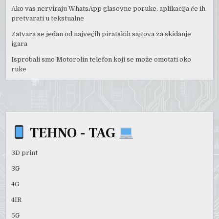
Ako vas nerviraju WhatsApp glasovne poruke, aplikacija će ih
pretvarati u tekstualne
Zatvara se jedan od najvećih piratskih sajtova za skidanje
igara
Isprobali smo Motorolin telefon koji se može omotati oko
ruke
TEHNO - TAG
3D print
3G
4G
4IR
5G