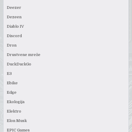
Deezer
Dezeen
Diablo IV
Discord
Dron
Drustvene mreže
DuckDuckGo
E3
Ebike
Edge
Ekologija
Elektro
Elon Musk
EPIC Games