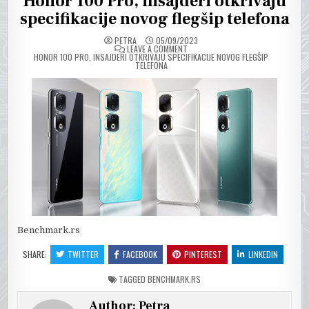
Honor 100 Pro, insajderi otkrivaju
specifikacije novog flegšip telefona
PETRA
05/09/2023
ON
LEAVE A COMMENT
HONOR 100 PRO, INSAJDERI OTKRIVAJU SPECIFIKACIJE NOVOG FLEGŠIP
TELEFONA
Benchmark.rs
SHARE:
TWITTER
FACEBOOK
PINTEREST
LINKEDIN
TAGGED
BENCHMARK.RS
Author:
Petra