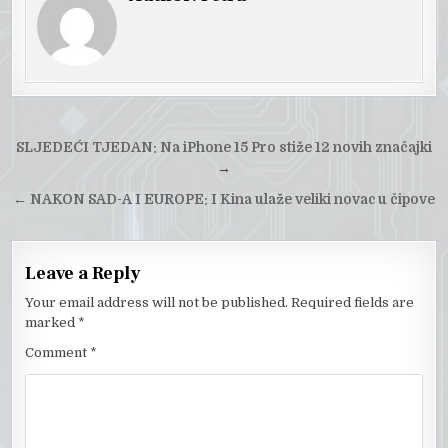
Post
SLJEDEĆI TJEDAN: Na iPhone 15 Pro stiže 12 novih značajki
navigation
→
←
NAKON SAD-A I EUROPE: I Kina ulaže veliki novac u čipove
Leave a Reply
Your email address will not be published.
Required fields are
marked
*
Comment
*