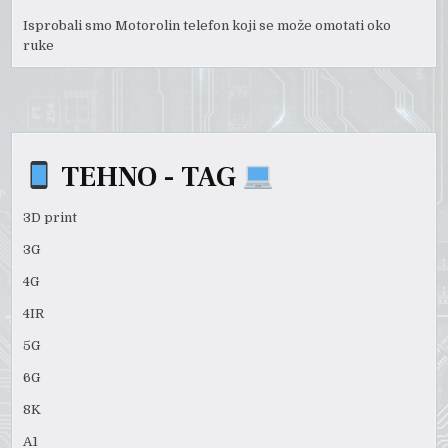
Isprobali smo Motorolin telefon koji se može omotati oko
ruke
TEHNO - TAG
3D print
3G
4G
4IR
5G
6G
8K
A1