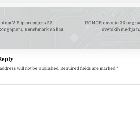
ntom V Flip premijera 22.
HONOR osvojio 36 nagrad
tion
Singapuru, Benchmark na licu
svetskih medija 
Reply
address will not be published.
Required fields are marked
*