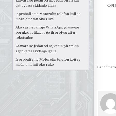
Zatvara se jedan od najvećih piratskih
PE
sajtova za skidanje igara
Isprobali smo Motorolin telefon koji se
može omotati oko ruke
Ako vas nerviraju WhatsApp glasovne
poruke, aplikacija će ih pretvarati u
tekstualne
Zatvara se jedan od najvećih piratskih
sajtova za skidanje igara
Isprobali smo Motorolin telefon koji se
može omotati oko ruke
Benchmark