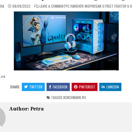
ON
TRA
08/09/2023
LEAVE A COMMENT
PC HARDVER INSPIRISAN STREET FIGHTER 6 
.rs
SHARE:
TWITTER
FACEBOOK
PINTEREST
LINKEDIN
TAGGED
BENCHMARK.RS
Author:
Petra