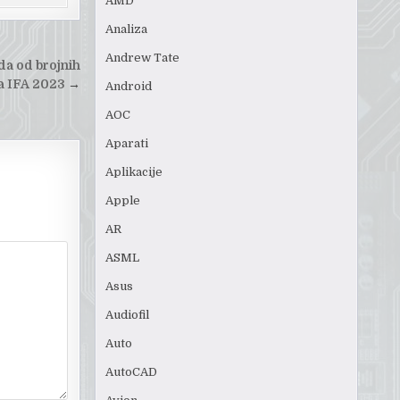
AMD
Analiza
Andrew Tate
a od brojnih
na IFA 2023
→
Android
AOC
Aparati
Aplikacije
Apple
AR
ASML
Asus
Audiofil
Auto
AutoCAD