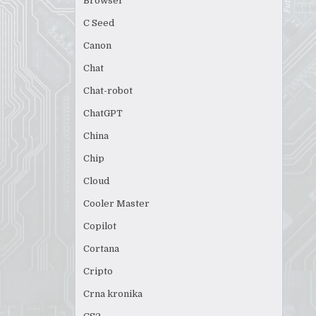
Browser
C Seed
Canon
Chat
Chat-robot
ChatGPT
China
Chip
Cloud
Cooler Master
Copilot
Cortana
Cripto
Crna kronika