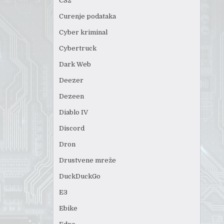
CS2
Curenje podataka
Cyber kriminal
Cybertruck
Dark Web
Deezer
Dezeen
Diablo IV
Discord
Dron
Drustvene mreže
DuckDuckGo
E3
Ebike