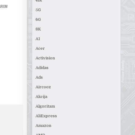
4IR
IGROM
5G
6G
8K
A1
Acer
Activision
Adidas
Ads
Aircooz
Akcija
Algoritam
AliExpress
Amazon