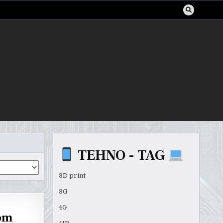
TEHNO - TAG
3D print
3G
4G
rom