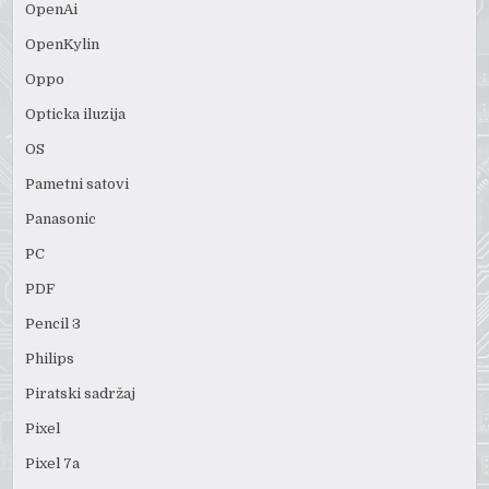
OpenAi
OpenKylin
Oppo
Opticka iluzija
OS
Pametni satovi
Panasonic
PC
PDF
Pencil 3
Philips
Piratski sadržaj
Pixel
Pixel 7a