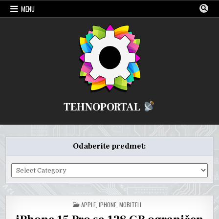
Skip
MENU
to
content
TEHNOPORTAL
Odaberite predmet:
Odaberite
predmet:
POSTED
APPLE
,
IPHONE
,
MOBITELI
IN