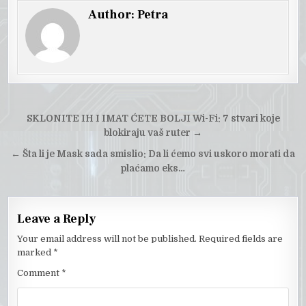
Author:
Petra
Post
SKLONITE IH I IMAT ĆETE BOLJI Wi-Fi: 7 stvari koje
navigation
blokiraju vaš ruter
→
←
Šta li je Mask sada smislio: Da li ćemo svi uskoro morati da
plaćamo eks…
Leave a Reply
Your email address will not be published.
Required fields are
marked
*
Comment
*