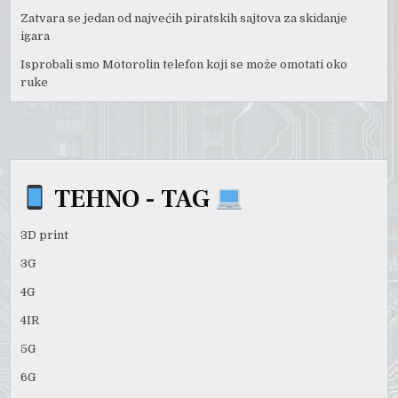
Zatvara se jedan od najvećih piratskih sajtova za skidanje
igara
Isprobali smo Motorolin telefon koji se može omotati oko
ruke
TEHNO - TAG
3D print
3G
4G
4IR
5G
6G