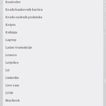
Kontroler
Krađa bankovnih kartica
Krađa osobnih podataka
Kripto
Kuhinja
Laptop
Lažne transakcije
Lenovo
Letjelice
LG
Linkedin
Live cam
LOtR
MacBook