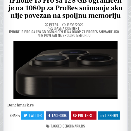
iPhone 15 Pro sa 128 GB ograničen
je na 1080p za ProRes snimanje ako
nije povezan na spoljnu memoriju
PETRA
19/09/2023
ON
LEAVE A COMMENT
IPHONE 15 PRO SA 128 GB OGRANIČEN JE NA 1080P ZA PRORES SNIMANJE AKO
NIJE POVEZAN NA SPOLJNU MEMORIJU
Benchmark.rs
SHARE:
TWITTER
FACEBOOK
PINTEREST
LINKEDIN
TAGGED
BENCHMARK.RS