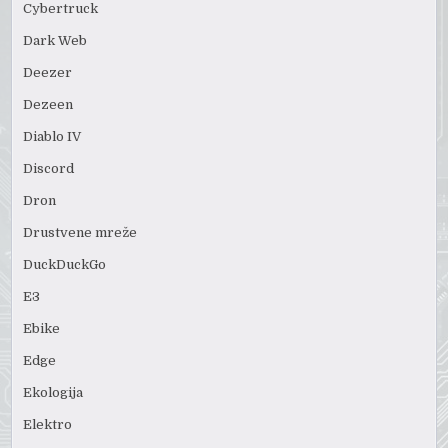
Cybertruck
Dark Web
Deezer
Dezeen
Diablo IV
Discord
Dron
Drustvene mreže
DuckDuckGo
E3
Ebike
Edge
Ekologija
Elektro