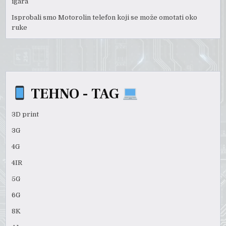
igara
Isprobali smo Motorolin telefon koji se može omotati oko
ruke
TEHNO - TAG
3D print
3G
4G
4IR
5G
6G
8K