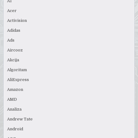
A1
Acer
Activision
Adidas
Ads
Aircooz
Akcija
Algoritam
AliExpress
Amazon
AMD
Analiza
Andrew Tate
Android