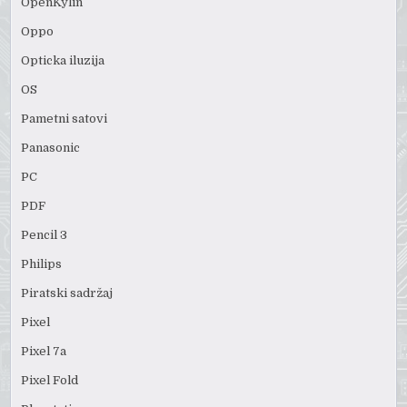
OpenKylin
Oppo
Opticka iluzija
OS
Pametni satovi
Panasonic
PC
PDF
Pencil 3
Philips
Piratski sadržaj
Pixel
Pixel 7a
Pixel Fold