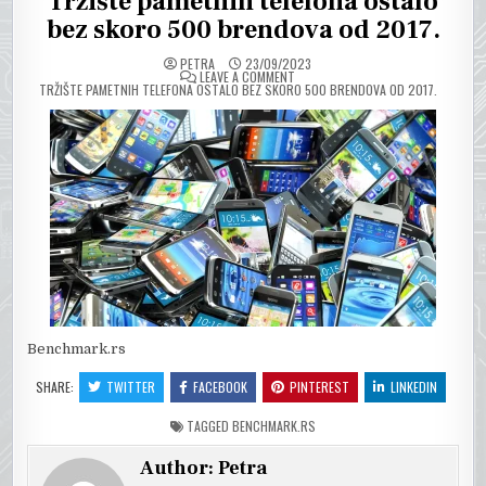
Tržište pametnih telefona ostalo
bez skoro 500 brendova od 2017.
PETRA
23/09/2023
ON
LEAVE A COMMENT
TRŽIŠTE PAMETNIH TELEFONA OSTALO BEZ SKORO 500 BRENDOVA OD 2017.
Benchmark.rs
SHARE:
TWITTER
FACEBOOK
PINTEREST
LINKEDIN
TAGGED
BENCHMARK.RS
Author:
Petra