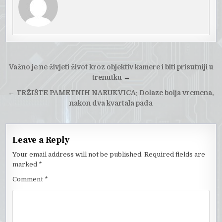
Post
Važno je ne živjeti život kroz objektiv kamere i biti prisutniji u
navigation
trenutku
→
←
TRŽIŠTE PAMETNIH NARUKVICA: Dolaze bolja vremena,
nakon dva kvartala pada
Leave a Reply
Your email address will not be published.
Required fields are
marked
*
Comment
*