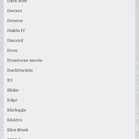
Dark Web
Deezer
Dezeen
Diablo IV
Discord
Dron
Drustvene mreže
DuckDuckGo
E3
Ebike
Edge
Ekologija
Elektro
Elon Musk