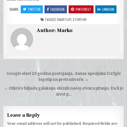
SHARE:
TWITTER
FACEBOOK
PINTEREST
LINKEDIN
TAGGED
SMARTLIFE.STORY.HR
Author:
Marko
Post
Google slavi 25 godina postojanja, danas specijalni G25gle
navigation
logotip na pretraživaču
→
←
Otkriće hiljada galaksija sličnih našoj otvara pitanje: Da li je
život p…
Leave a Reply
Your email address will not be published.
Required fields are