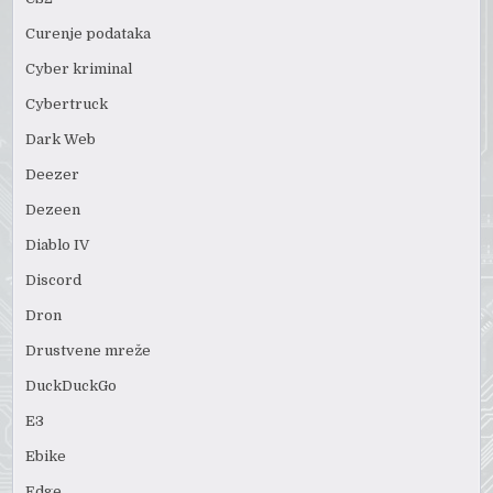
Curenje podataka
Cyber kriminal
Cybertruck
Dark Web
Deezer
Dezeen
Diablo IV
Discord
Dron
Drustvene mreže
DuckDuckGo
E3
Ebike
Edge