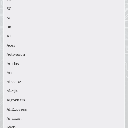
5G
6G
8K
A1
Acer
Activision
Adidas
Ads
Aircooz
Akcija
Algoritam
AliExpress
Amazon
AMD