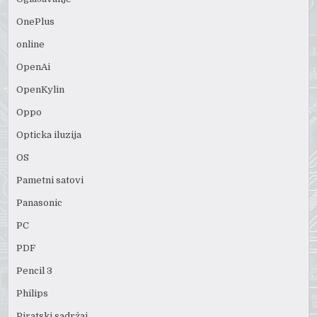
OnePlus
online
OpenAi
OpenKylin
Oppo
Opticka iluzija
OS
Pametni satovi
Panasonic
PC
PDF
Pencil 3
Philips
Piratski sadržaj