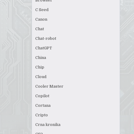
Browser
C Seed
Canon
Chat
Chat-robot
ChatGPT
China
Chip
Cloud
Cooler Master
Copilot
Cortana
Cripto
Crna kronika