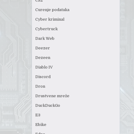
CS2
Curenje podataka
Cyber kriminal
Cybertruck
Dark Web
Deezer
Dezeen
Diablo IV
Discord
Dron
Drustvene mreže
DuckDuckGo
E3
Ebike