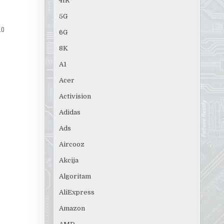
4IR
5G
LO
6G
8K
A1
Acer
Activision
Adidas
Ads
Aircooz
Akcija
Algoritam
AliExpress
Amazon