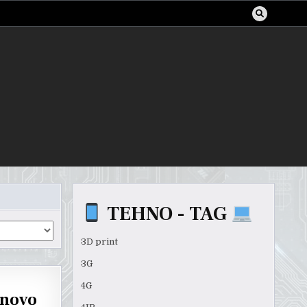
TEHNO - TAG
3D print
3G
4G
 novo