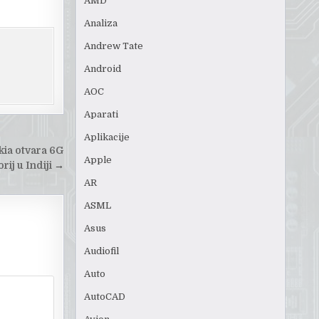
AMD
Analiza
Andrew Tate
Android
AOC
Aparati
Aplikacije
ia otvara 6G
Apple
rij u Indiji
→
AR
ASML
Asus
Audiofil
Auto
AutoCAD