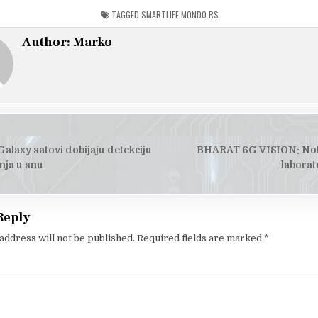
TAGGED
SMARTLIFE.MONDO.RS
Author:
Marko
alaxy satovi dobijaju detekciju
BHARAT 6G VISION: Nok
tion
nja u snu
laborato
Reply
address will not be published.
Required fields are marked
*