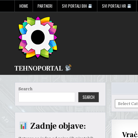
Skip
HOME
PARTNERI
SVI PORTALI BIH
SVI PORTALI HR
to
content
TEHNOPORTAL
Search
SEARCH
Odaberite
predmet:
Zadnje objave:
Vrać