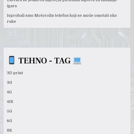
igara
Isprobali smo Motorolin telefon koji se može omotati oko
ruke
TEHNO - TAG
3D print
3G
4G
4IR
5G
6G
8K