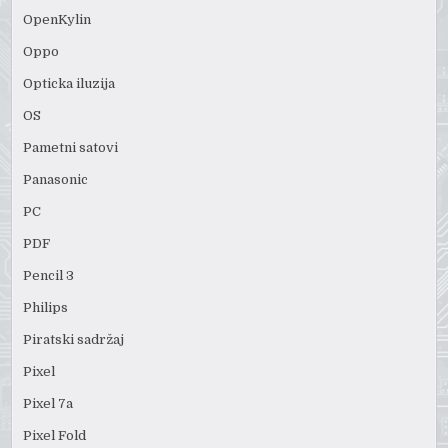
OpenKylin
Oppo
Opticka iluzija
OS
Pametni satovi
Panasonic
PC
PDF
Pencil 3
Philips
Piratski sadržaj
Pixel
Pixel 7a
Pixel Fold