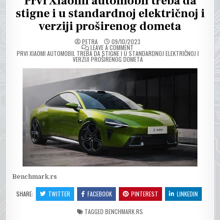
Prvi Xiaomi automobil treba da
stigne i u standardnoj električnoj i
verziji proširenog dometa
PETRA
09/10/2023
ON
LEAVE A COMMENT
PRVI XIAOMI AUTOMOBIL TREBA DA STIGNE I U STANDARDNOJ ELEKTRIČNOJ I
VERZIJI PROŠIRENOG DOMETA
Benchmark.rs
SHARE:
TWITTER
FACEBOOK
PINTEREST
LINKEDIN
TAGGED
BENCHMARK.RS