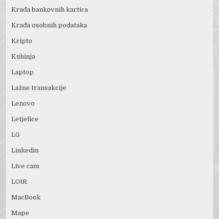
Krađa bankovnih kartica
Krađa osobnih podataka
Kripto
Kuhinja
Laptop
Lažne transakcije
Lenovo
Letjelice
LG
Linkedin
Live cam
LOtR
MacBook
Mape