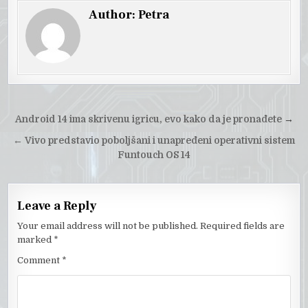
Author:
Petra
Post
Android 14 ima skrivenu igricu, evo kako da je pronađete
→
navigation
←
Vivo predstavio poboljšani i unapređeni operativni sistem
Funtouch OS 14
Leave a Reply
Your email address will not be published.
Required fields are
marked
*
Comment
*