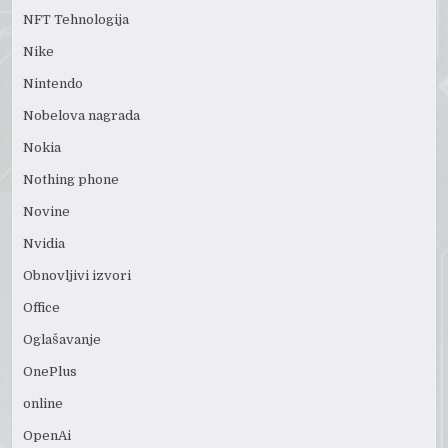
NFT Tehnologija
Nike
Nintendo
Nobelova nagrada
Nokia
Nothing phone
Novine
Nvidia
Obnovljivi izvori
Office
Oglašavanje
OnePlus
online
OpenAi